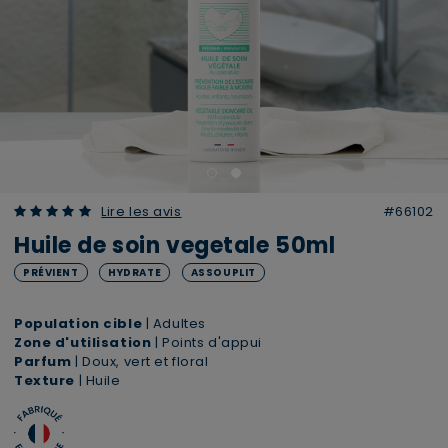
5.00 out of 5 Customer Rating
Lire les avis
#66102
Huile de soin vegetale 50ml
PRÉVIENT
HYDRATE
ASSOUPLIT
Population cible
| Adultes
Zone d'utilisation
| Points d'appui
Parfum
| Doux, vert et floral
Texture
| Huile