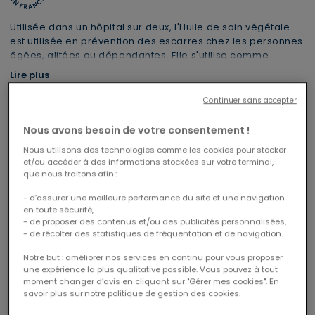
Utilisée dans un hôpital sur deux, l'Huile de soin végétale
est utilisée en prévention des escarres chez les personnes
âgées, alitées ou dépendantes. Elle s'utilise comme
adjuvant aux mesures de prévention des escarres, à
Lire plus
coupler à la pratique d’effleurage. Ce dispositif médical
est un produit de santé réglementé qui porte, au titre de
Continuer sans accepter
cette réglementation, le marquage CE.
Nous avons besoin de votre consentement !
1 trousse XL offerte dès 69€
Livraison offerte
CODE : CABAS26
à partir de 49€ d'achats
Nous utilisons des technologies comme les cookies pour stocker
et/ou accéder à des informations stockées sur votre terminal,
que nous traitons afin :
- d’assurer une meilleure performance du site et une navigation
DISPONIBLE AUSSI EN LOT
en toute sécurité,
- de proposer des contenus et/ou des publicités personnalisées,
Lot de 3 huiles de soin
- de récolter des statistiques de fréquentation et de navigation.
- 24%
prévention de l'escarre
Notre but : améliorer nos services en continu pour vous proposer
50ml
une expérience la plus qualitative possible. Vous pouvez à tout
20,03 €
moment changer d’avis en cliquant sur "Gérer mes cookies". En
Price reduced from
to
26,70 €
savoir plus sur notre politique de gestion des cookies.
Économisez 6,67 €