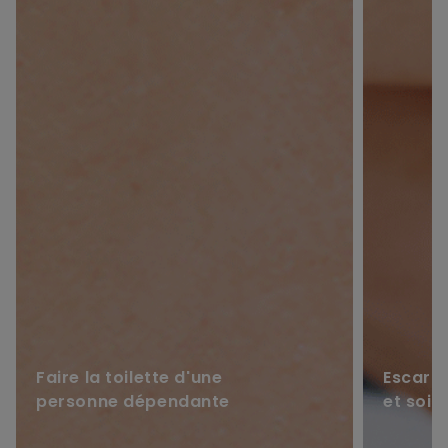
Faire la toilette d'une
Escarre
personne dépendante
et soin