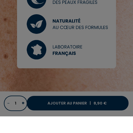
−
+
AJOUTER AU PANIER |
8,90 €
Notre promesse Rivadouce
Livraison en 2 à 5 jours