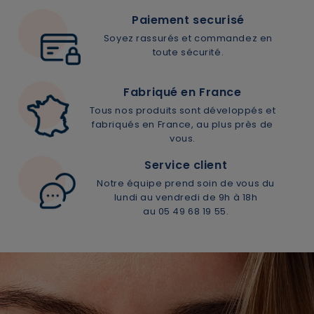
Paiement securisé
×
Soyez rassurés et commandez en
Supprimer le produit ?
toute sécurité.
Voulez-vous vraiment supprimer le produit suivant
Fabriqué en France
du panier ?
Tous nos produits sont développés et
fabriqués en France, au plus près de
vous.
ANNULER
OUI
Service client
Notre équipe prend soin de vous du
lundi au vendredi de 9h à 18h
au 05 49 68 19 55.
JE M’INSCRIS
En renseignant votre adresse e-mail, vous acceptez de
recevoir des communications par e-mail de la part de