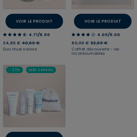
VOIR LE PRODUIT
VOIR LE PRODUIT
4.71 out of 5 Customer Rating
4.00 out of 5 Customer Rating
4.71/5.00
4.00/5.00
Price reduced from
to
Price reduced from
to
34,90 €
40,60 €
60,00 €
92,60 €
Duo rituel solaire
Coffret découverte - les
incontournables
- 27%
IDÉE CADEAU