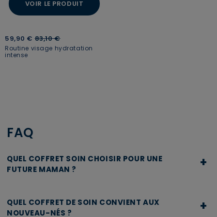
VOIR LE PRODUIT
Price reduced from
to
59,90 €
83,10 €
Routine visage hydratation
intense
FAQ
QUEL COFFRET SOIN CHOISIR POUR UNE
+
FUTURE MAMAN ?
Pour une future maman, l’idéal est un coffret soin
composé de produits doux, pensés pour accompagner
QUEL COFFRET DE SOIN CONVIENT AUX
+
les besoins spécifiques de la grossesse et du post-
NOUVEAU-NÉS ?
partum. Les coffrets Rivadouce dédiés à cette période