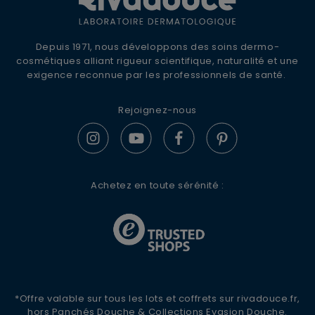
10% DE REMISE +
LIVRAISON OFFERTE
Inscrivez-vous à la newsletter Rivadouce
Depuis 1971, nous développons des soins dermo-
pour recevoir nos conseils d'experts, nos
cosmétiques alliant rigueur scientifique, naturalité et une
actualités et offres spéciales.
exigence reconnue par les professionnels de santé.
Rejoignez-nous
S'ABONNER
Achetez en toute sérénité :
*Offre valable sur tous les lots et coffrets sur rivadouce.fr,
hors Panchés Douche & Collections Evasion Douche.