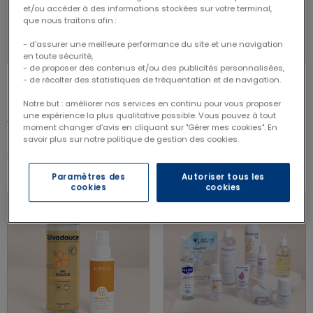
et/ou accéder à des informations stockées sur votre terminal,
que nous traitons afin :
- d’assurer une meilleure performance du site et une navigation
en toute sécurité,
- de proposer des contenus et/ou des publicités personnalisées,
- de récolter des statistiques de fréquentation et de navigation.
VOIR LE PRODUIT
VOIR LE PRODUIT
Notre but : améliorer nos services en continu pour vous proposer
une expérience la plus qualitative possible. Vous pouvez à tout
5.00 out of 5 Customer Rating
4.50 out of 5 Customer Rating
5.00/5.00
4.50/5.00
moment changer d’avis en cliquant sur "Gérer mes cookies". En
savoir plus sur notre politique de gestion des cookies.
Price reduced from
to
Price reduced from
to
29,90 €
48,70 €
26,32 €
37,60 €
Les essentiels du loupiot
Coffret cadeau soin pour
homme
Paramètres des
Autoriser tous les
cookies
cookies
- 14%
NOUVEAUTÉ
- 35%