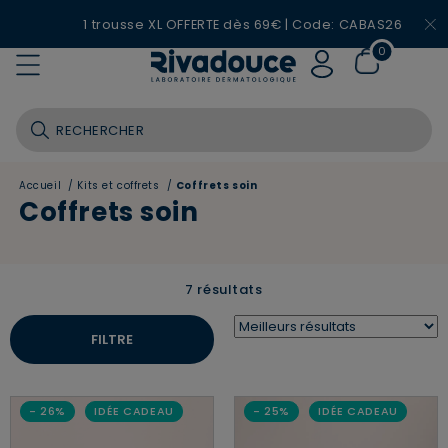
1 trousse XL OFFERTE dès 69€ | Code: CABAS26
0
Accueil
/
Kits et coffrets
/
Coffrets soin
Coffrets soin
7 résultats
FILTRE
- 26%
IDÉE CADEAU
- 25%
IDÉE CADEAU