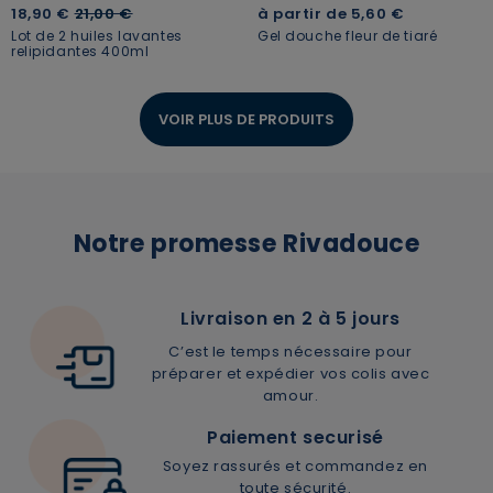
Price reduced from
to
18,90 €
21,00 €
à partir de
5,60 €
Lot de 2 huiles lavantes
Gel douche fleur de tiaré
relipidantes 400ml
VOIR PLUS DE PRODUITS
Notre promesse Rivadouce
Livraison en 2 à 5 jours
C’est le temps nécessaire pour
préparer et expédier vos colis avec
amour.
Paiement securisé
Soyez rassurés et commandez en
toute sécurité.