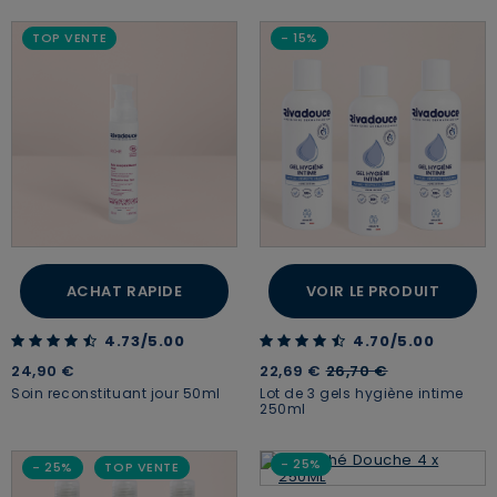
TOP VENTE
- 15%
ACHAT RAPIDE
VOIR LE PRODUIT
4.73 out of 5 Customer Rating
4.70 out of 5 Customer Rating
4.73/5.00
4.70/5.00
Price reduced from
to
24,90 €
22,69 €
26,70 €
Soin reconstituant jour 50ml
Lot de 3 gels hygiène intime
250ml
- 25%
- 25%
TOP VENTE