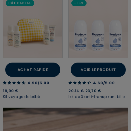
IDÉE CADEAU
- 15%
ACHAT RAPIDE
VOIR LE PRODUIT
4.90 out of 5 Customer Rating
4.60 out of 5 Customer Rating
4.90/5.00
4.60/5.00
Price reduced from
to
19,90 €
20,14 €
23,70 €
Kit voyage de bébé
Lot de 3 anti-transpirant bille