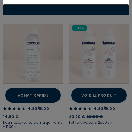
- 10%
ACHAT RAPIDE
VOIR LE PRODUIT
4.83 out of 5 Customer Rating
4.83 out of 5 Customer Rating
4.83/5.00
4.83/5.00
Price reduced from
to
14,80 €
20,70 €
23,00 €
Eau nettoyante démaquillante
Lot lait velours 2x500ml
- 500ml