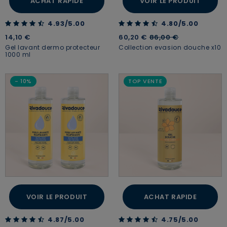
ACHAT RAPIDE
VOIR LE PRODUIT
4.93 out of 5 Customer Rating
4.80 out of 5 Customer Rating
4.93/5.00
4.80/5.00
Price reduced from
to
14,10 €
60,20 €
86,00 €
Gel lavant dermo protecteur
Collection evasion douche x10
1000 ml
- 10%
TOP VENTE
VOIR LE PRODUIT
ACHAT RAPIDE
4.87 out of 5 Customer Rating
4.75 out of 5 Customer Rating
4.87/5.00
4.75/5.00