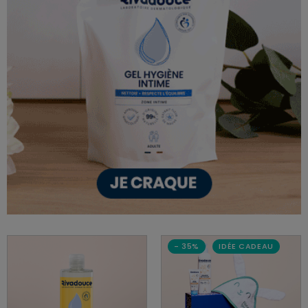
×
Supprimer le produit ?
Voulez-vous vraiment supprimer le produit suivant
du panier ?
- 35%
IDÉE CADEAU
ANNULER
OUI