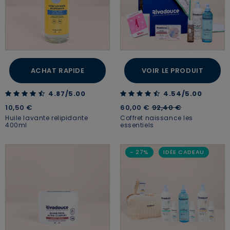
JE M’INSCRIS
ACHAT RAPIDE
VOIR LE PRODUIT
En renseignant votre adresse e-mail, vous acceptez de
recevoir des communications par e-mail de la part de
4.87 out of 5 Customer Rating
4.54 out of 5 Customer Rating
4.87/5.00
4.54/5.00
Rivadouce et Milton, son partenaire Hygiène Maison.
Price reduced from
to
10,50 €
60,00 €
92,40 €
Huile lavante relipidante
Coffret naissance les
400ml
essentiels
- 27%
IDÉE CADEAU