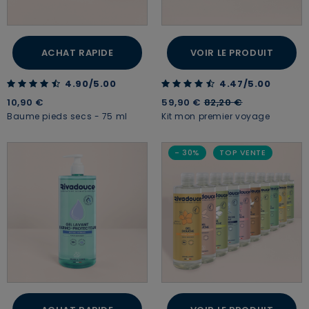
ACHAT RAPIDE
VOIR LE PRODUIT
4.90 out of 5 Customer Rating
4.47 out of 5 Customer Rating
4.90/5.00
4.47/5.00
Price reduced from
to
10,90 €
59,90 €
82,20 €
Baume pieds secs - 75 ml
Kit mon premier voyage
- 30%
TOP VENTE