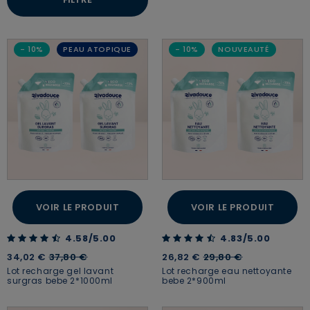
- 10%
PEAU ATOPIQUE
- 10%
NOUVEAUTÉ
VOIR LE PRODUIT
VOIR LE PRODUIT
4.58 out of 5 Customer Rating
4.83 out of 5 Customer Rating
4.58/5.00
4.83/5.00
Price reduced from
to
Price reduced from
to
34,02 €
37,80 €
26,82 €
29,80 €
Lot recharge gel lavant
Lot recharge eau nettoyante
surgras bebe 2*1000ml
bebe 2*900ml