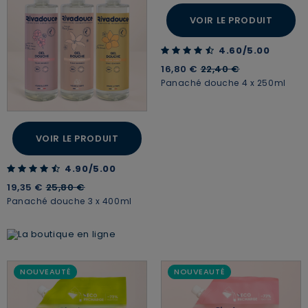
VOIR LE PRODUIT
4.60 out of 5 Customer Rating
4.60/5.00
Price reduced from
to
16,80 €
22,40 €
Panaché douche 4 x 250ml
VOIR LE PRODUIT
4.90 out of 5 Customer Rating
4.90/5.00
Price reduced from
to
19,35 €
25,80 €
Panaché douche 3 x 400ml
NOUVEAUTÉ
NOUVEAUTÉ