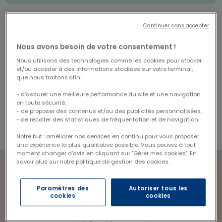
DISPONIBLE AUSSI EN COFFRET
Continuer sans accepter
Duo relipidant expert
Nous avons besoin de votre consentement !
- 10%
21,06 €
Nous utilisons des technologies comme les cookies pour stocker
Price reduced from
to
23,40 €
et/ou accéder à des informations stockées sur votre terminal,
Économisez 2,34 €
que nous traitons afin :
- d’assurer une meilleure performance du site et une navigation
en toute sécurité,
- de proposer des contenus et/ou des publicités personnalisées,
- de récolter des statistiques de fréquentation et de navigation.
Notre but : améliorer nos services en continu pour vous proposer
une expérience la plus qualitative possible. Vous pouvez à tout
moment changer d’avis en cliquant sur "Gérer mes cookies". En
savoir plus sur notre politique de gestion des cookies.
Paramètres des
Autoriser tous les
cookies
cookies