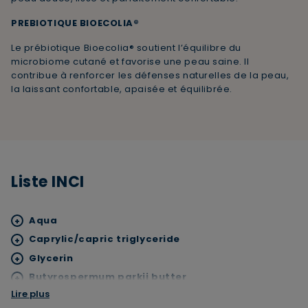
PREBIOTIQUE BIOECOLIA®
Le prébiotique Bioecolia® soutient l’équilibre du
microbiome cutané et favorise une peau saine. Il
contribue à renforcer les défenses naturelles de la peau,
la laissant confortable, apaisée et équilibrée.
×
Supprimer le produit ?
Voulez-vous vraiment supprimer le produit suivant
Liste INCI
du panier ?
Aqua
+
ANNULER
OUI
Caprylic/capric triglyceride
+
Glycerin
+
Butyrospermum parkii butter
+
Lire plus
Ethylhexyl palmitate
+