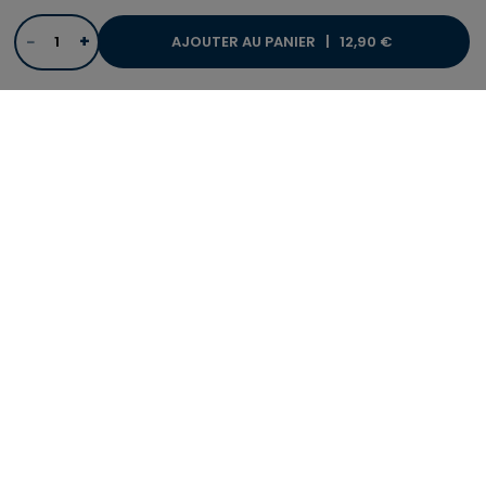
−
+
AJOUTER AU PANIER |
12,90 €