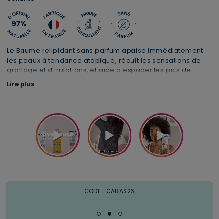
Le Baume relipidant sans parfum apaise immédiatement
les peaux à tendance atopique, réduit les sensations de
grattage et d’irritations, et aide à espacer les pics de
sécheresse, pour toute la famille dès 3 ans.
Lire plus
1 trousse XL offerte dès 69€
Livraison offerte
CODE : CABAS26
à partir de 49€ d'achats