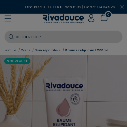
1 trousse XL OFFERTE dès 69€ | Code: CABAS26
0
Famille
/
Corps
/
Soin réparateur
/
Baume relipidant 200ml
NOUVEAUTÉ