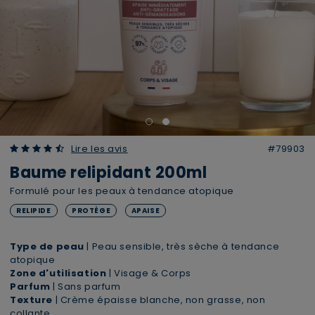
4.70 out of 5 Customer Rating
Lire les avis
#79903
Baume relipidant 200ml
Formulé pour les peaux à tendance atopique
RELIPIDE
PROTÈGE
APAISE
Type de peau
| Peau sensible, très sèche à tendance
atopique
Zone d'utilisation
| Visage & Corps
Parfum
| Sans parfum
Texture
| Crème épaisse blanche, non grasse, non
collante