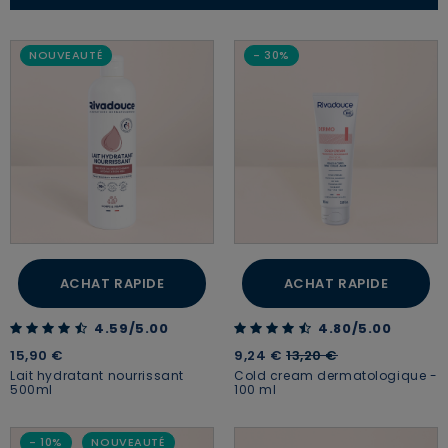
NOUVEAUTÉ
- 30%
ACHAT RAPIDE
ACHAT RAPIDE
4.59 out of 5 Customer Rating
4.80 out of 5 Customer Rating
4.59/5.00
4.80/5.00
Price reduced from
to
15,90 €
9,24 €
13,20 €
Lait hydratant nourrissant
Cold cream dermatologique -
500ml
100 ml
- 10%
NOUVEAUTÉ