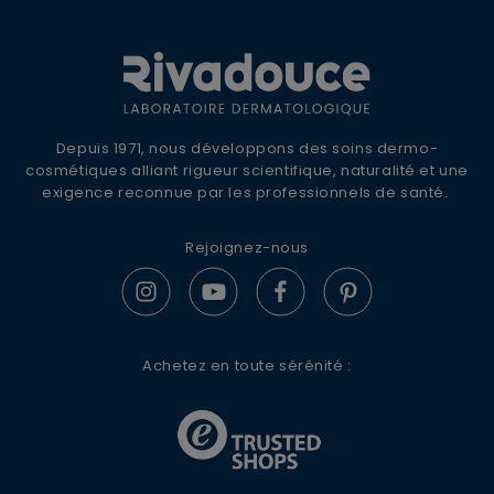
OFFRE DE BIENVENUE
10% DE REMISE +
LIVRAISON OFFERTE
Inscrivez-vous à la newsletter Rivadouce
Depuis 1971, nous développons des soins dermo-
pour recevoir nos conseils d'experts, nos
cosmétiques alliant rigueur scientifique, naturalité et une
actualités et offres spéciales.
exigence reconnue par les professionnels de santé.
Rejoignez-nous
S'ABONNER
Achetez en toute sérénité :