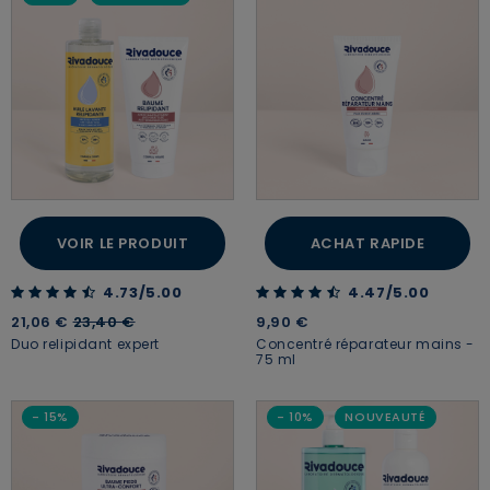
VOIR LE PRODUIT
ACHAT RAPIDE
4.73 out of 5 Customer Rating
4.47 out of 5 Customer Rating
4.73/5.00
4.47/5.00
Price reduced from
to
21,06 €
23,40 €
9,90 €
Duo relipidant expert
Concentré réparateur mains -
75 ml
- 15%
- 10%
NOUVEAUTÉ