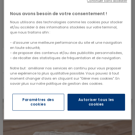
Continuer sans accepter
Nous avons besoin de votre consentement !
Nous utilisons des technologies comme les cookies pour stocker
et/ou accéder à des informations stockées sur votre terminal,
que nous traitons afin :
- d’assurer une meilleure performance du site et une navigation
en toute sécurité,
- de proposer des contenus et/ou des publicités personnalisées,
- de récolter des statistiques de fréquentation et de navigation.
ACHAT RAPIDE
ACHAT RAPIDE
Notre but : améliorer nos services en continu pour vous proposer
4.73 out of 5 Customer Rating
4.82 out of 5 Customer Rating
4.73/5.00
4.82/5.00
une expérience la plus qualitative possible. Vous pouvez à tout
moment changer d’avis en cliquant sur "Gérer mes cookies". En
9,90 €
12,90 €
savoir plus sur notre politique de gestion des cookies.
Cica-r - 40 ml
Baume relipidant 200ml
Paramètres des
Autoriser tous les
cookies
cookies