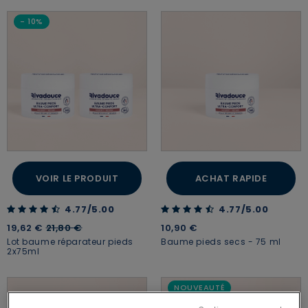
- 10%
VOIR LE PRODUIT
ACHAT RAPIDE
4.77 out of 5 Customer Rating
4.77 out of 5 Customer Rating
4.77/5.00
4.77/5.00
Price reduced from
to
19,62 €
21,80 €
10,90 €
Lot baume réparateur pieds
Baume pieds secs - 75 ml
2x75ml
NOUVEAUTÉ