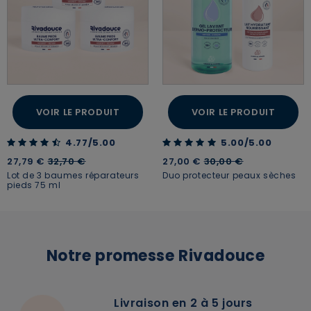
VOIR LE PRODUIT
VOIR LE PRODUIT
4.77 out of 5 Customer Rating
5.00 out of 5 Customer Rating
4.77/5.00
5.00/5.00
Price reduced from
to
Price reduced from
to
27,79 €
32,70 €
27,00 €
30,00 €
Lot de 3 baumes réparateurs
Duo protecteur peaux sèches
pieds 75 ml
×
Supprimer le produit ?
Notre promesse Rivadouce
Voulez-vous vraiment supprimer le produit suivant
du panier ?
Livraison en 2 à 5 jours