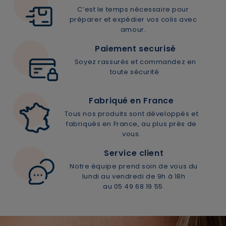
ANNULER
OUI
C’est le temps nécessaire pour
préparer et expédier vos colis avec
amour.
Paiement securisé
Soyez rassurés et commandez en
toute sécurité.
JE M’INSCRIS
Fabriqué en France
En renseignant votre adresse e-mail, vous acceptez de
Tous nos produits sont développés et
recevoir des communications par e-mail de la part de
fabriqués en France, au plus près de
Rivadouce et Milton, son partenaire Hygiène Maison.
vous.
Service client
Notre équipe prend soin de vous du
lundi au vendredi de 9h à 18h
au 05 49 68 19 55.