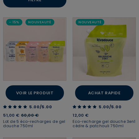
- 15%
NOUVEAUTÉ
NOUVEAUTÉ
VOIR LE PRODUIT
ACHAT RAPIDE
5.00 out of 5 Customer Rating
5.00 out of 5 Customer Rating
5.00/5.00
5.00/5.00
Price reduced from
to
51,00 €
60,00 €
12,00 €
Lot de 5 éco-recharges de gel
Eco-recharge gel douche 3en1
douche 750ml
cèdre & patchouli 750ml