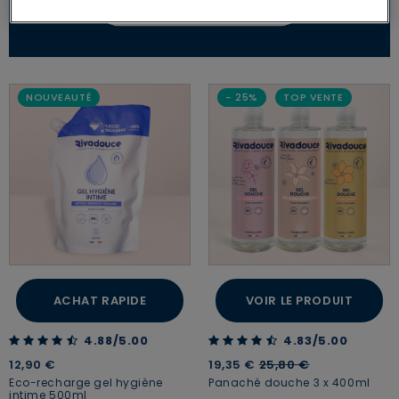
NOUVEAUTÉ
- 25%
TOP VENTE
ACHAT RAPIDE
VOIR LE PRODUIT
4.88 out of 5 Customer Rating
4.83 out of 5 Customer Rating
4.88/5.00
4.83/5.00
Price reduced from
to
12,90 €
19,35 €
25,80 €
Eco-recharge gel hygiène
Panaché douche 3 x 400ml
intime 500ml