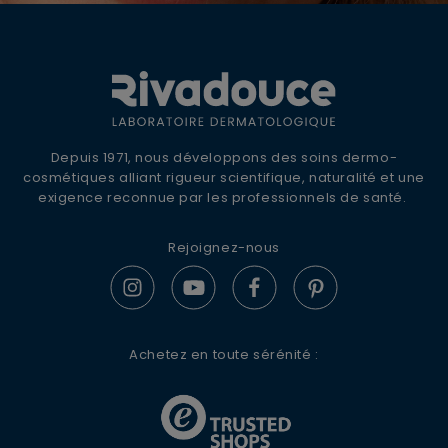
ANNULER
OUI
OFFRE DE BIENVENUE
10% DE REMISE +
LIVRAISON OFFERTE
Inscrivez-vous à la newsletter Rivadouce
Depuis 1971, nous développons des soins dermo-
pour recevoir nos conseils d'experts, nos
cosmétiques alliant rigueur scientifique, naturalité et une
JE M’INSCRIS
actualités et offres spéciales.
exigence reconnue par les professionnels de santé.
En renseignant votre adresse e-mail, vous acceptez de
Rejoignez-nous
recevoir des communications par e-mail de la part de
S'ABONNER
Rivadouce et Milton, son partenaire Hygiène Maison.
Achetez en toute sérénité :