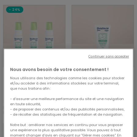
- 24%
Continuer sans accepter
Nous avons besoin de votre consentement !
Nous utilisons des technologies comme les cookies pour stocker
VOIR LE PRODUIT
ACHAT RAPIDE
et/ou accéder à des informations stockées sur votre terminal,
que nous traitons afin :
4.80 out of 5 Customer Rating
4.80/5.00
- d’assurer une meilleure performance du site et une navigation
Price reduced from
to
20,03 €
26,70 €
6,90 €
en toute sécurité,
Lot de 3 huiles de soin
Crème barrière protectrice -
- de proposer des contenus et/ou des publicités personnalisées,
prévention de l'escarre 50ml
100g
- de récolter des statistiques de fréquentation et de navigation.
Notre but : améliorer nos services en continu pour vous proposer
une expérience la plus qualitative possible. Vous pouvez à tout
moment changer d’avis en cliquant sur "Gérer mes cookies". En