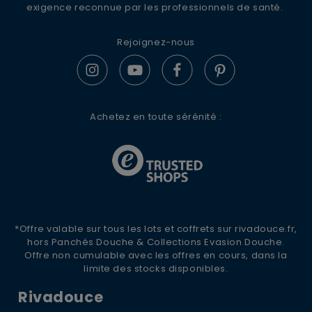
actualités et offres spéciales.
exigence reconnue par les professionnels de santé.
Rejoignez-nous
S'ABONNER
JE M’INSCRIS
En renseignant votre adresse e-mail, vous acceptez de
recevoir des communications par e-mail de la part de
Achetez en toute sérénité :
Rivadouce et Milton, son partenaire Hygiène Maison.
*Offre valable sur tous les lots et coffrets sur rivadouce.fr,
hors Panchés Douche & Collections Evasion Douche.
Offre non cumulable avec les offres en cours, dans la
limite des stocks disponibles.
Rivadouce