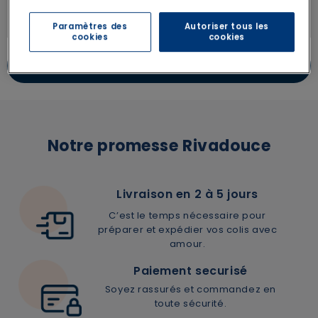
Paramètres des
Autoriser tous les
cookies
cookies
ENVOYER
Notre promesse Rivadouce
Livraison en 2 à 5 jours
C’est le temps nécessaire pour
préparer et expédier vos colis avec
amour.
Paiement securisé
Soyez rassurés et commandez en
toute sécurité.