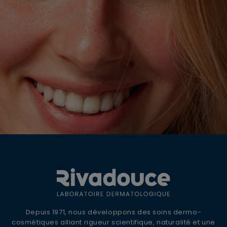
×
Supprimer le produit ?
Voulez-vous vraiment supprimer le produit suivant
du panier ?
OFFRE DE BIENVENUE
10% DE REMISE +
ANNULER
OUI
LIVRAISON OFFERTE
Inscrivez-vous à la newsletter Rivadouce
Depuis 1971, nous développons des soins dermo-
pour recevoir nos conseils d'experts, nos
cosmétiques alliant rigueur scientifique, naturalité et une