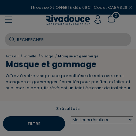
1 trousse XL OFFERTE dès 69€ | Code: CABAS26
0
Accueil
/
Famille
/
Visage
/
Masque et gommage
Masque et gommage
Offrez à votre visage une parenthèse de soin avec nos
masques et gommages. Formulés pour purifier, exfolier et
sublimer la peau, ils révèlent un teint éclatant de fraîcheur.
3 résultats
FILTRE