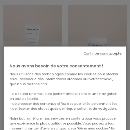
Continuer sans accepter
Nous avons besoin de votre consentement !
Nous utilisons des technologies comme les cookies pour stocker
ACHAT RAPIDE
ACHAT RAPIDE
et/ou accéder à des informations stockées sur votre terminal,
que nous traitons afin :
4.63 out of 5 Customer Rating
4.33 out of 5 Customer Rating
4.63/5.00
4.33/5.00
- d’assurer une meilleure performance du site et une navigation
13,80 €
14,30 €
en toute sécurité,
Crème gommante 50g
Masque hydratant 50ml
- de proposer des contenus et/ou des publicités personnalisées,
- de récolter des statistiques de fréquentation et de navigation.
- 27%
IDÉE CADEAU
Notre but : améliorer nos services en continu pour vous proposer
une expérience la plus qualitative possible. Vous pouvez à tout
moment changer d’avis en cliquant sur "Gérer mes cookies". En