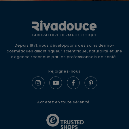
ANNULER
OUI
OFFRE DE BIENVENUE
10% DE REMISE +
LIVRAISON OFFERTE
Inscrivez-vous à la newsletter Rivadouce
Depuis 1971, nous développons des soins dermo-
pour recevoir nos conseils d'experts, nos
cosmétiques alliant rigueur scientifique, naturalité et une
JE M’INSCRIS
actualités et offres spéciales.
exigence reconnue par les professionnels de santé.
En renseignant votre adresse e-mail, vous acceptez de
Rejoignez-nous
recevoir des communications par e-mail de la part de
S'ABONNER
Rivadouce et Milton, son partenaire Hygiène Maison.
Achetez en toute sérénité :