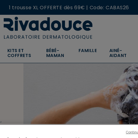
1 trousse XL OFFERTE dès 69€ | Code: CABAS26
NOUVEAU : Craquez pour nos nouvelles écorecharges
KITS ET
BÉBÉ-
FAMILLE
AINÉ-
COFFRETS
MAMAN
AIDANT
n
,
s
Contin