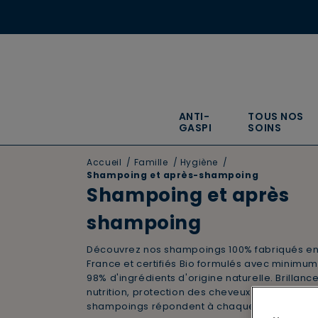
ANTI-
TOUS NOS
GASPI
SOINS
Accueil
/
Famille
/
Hygiène
/
Shampoing et après-shampoing
Shampoing et après
shampoing
Découvrez nos shampoings 100% fabriqués e
France et certifiés Bio formulés avec minimum
98% d'ingrédients d'origine naturelle. Brillance
nutrition, protection des cheveux colorés... No
shampoings répondent à chaque besoin.