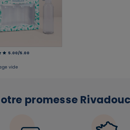
En renseignant votre adresse e-mail, vous
acceptez de recevoir des communications par
e-mail de la part de Rivadouce et Milton, son
partenaire Hygiène Maison.
 of 5 Customer Rating
5.00/5.00
age vide
otre promesse Rivadou