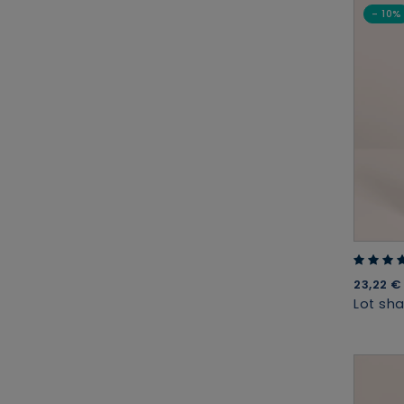
- 10%
4.57 out
23,22 
Lot sh