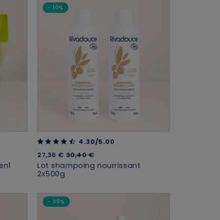
- 10%
4.30 out of 5 Customer Rating
4.30/5.00
Price reduced from
to
27,36 €
30,40 €
en1
Lot shampoing nourrissant
2x500g
- 35%