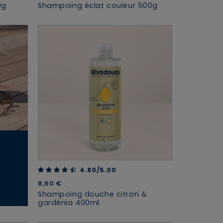
0g
Shampoing éclat couleur 500g
4.80 out of 5 Customer Rating
4.80/5.00
8,60 €
Shampoing douche citron &
gardénia 400ml