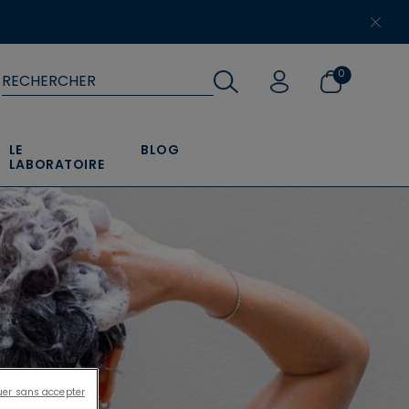
​
0
LE
BLOG
LABORATOIRE
uer sans accepter