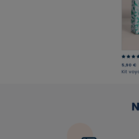
5.00 out
5,90 €
Kit voy
N