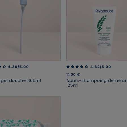
Supprimer le produit ?
Voulez-vous vraiment supprimer le produit suivant du
panier ?
t of 5 Customer Rating
4.62 out of 5 Customer Rating
4.36/5.00
4.62/5.00
11,00 €
gel douche 400ml
Après-shampoing démêlan
ANNULER
OUI
125ml
JE M’INSCRIS