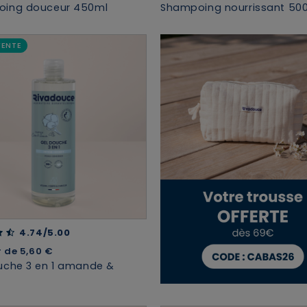
ing douceur 450ml
Shampoing nourrissant 50
VENTE
t of 5 Customer Rating
4.74/5.00
r de
5,60 €
uche 3 en 1 amande &