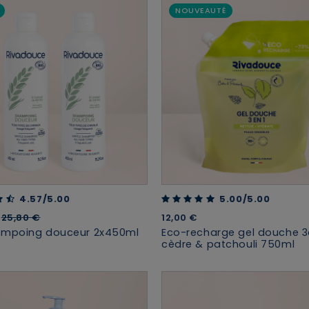
NOUVEAUTÉ
 of 5 Customer Rating
5.00 out of 5 Customer Rating
4.57/5.00
5.00/5.00
Price reduced from
to
€
25,80 €
12,00 €
ampoing douceur 2x450ml
Eco-recharge gel douche 3
cèdre & patchouli 750ml