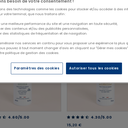
ns besoin de votre consentement !
sons des technologies comme les cookies pour stocker et/ou accéder à des in
r votre terminal, que nous traitons afin :
 une meilleure performance du site et une navigation en toute sécurité,
tats
ser des contenus et/ou des publicités personnalisées,
er des statistiques de fréquentation et de navigation.
TOP VENTE
 améliorer nos services en continu pour vous proposer une expérience la plus q
Vous pouvez à tout moment changer d’avis en cliquant sur "Gérer mes cookies".
tre politique de gestion des cookies.
Paramètres des cookies
Autoriser tous les cookies
t of 5 Customer Rating
4.30 out of 5 Customer Rating
4.60/5.00
4.30/5.00
15,20 €