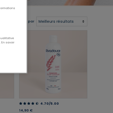
formations
Meilleurs résultats
Trier par
ualitative
 En savoir
4.70 out of 5 Customer Rating
4.70/5.00
14,90 €