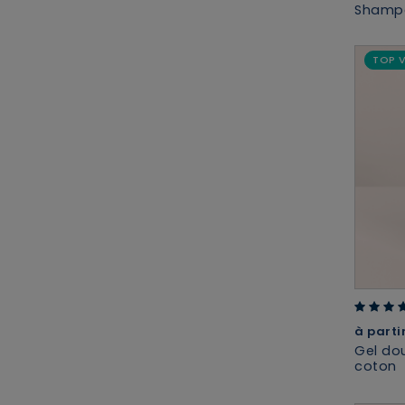
Shampo
TOP 
4.74 ou
à parti
Gel do
coton