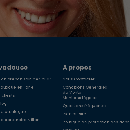
OFFRE 
10% 
ivadouce
A propos
OFFE
si on prenait soin de vous ?
Nous Contacter
Inscrive
recevoir
boutique en ligne
Conditions Générales
offres s
de Vente
 clients
Mentions légales
Blog
Questions fréquentes
re catalogue
Plan du site
re partenaire Milton
Politique de protection des don