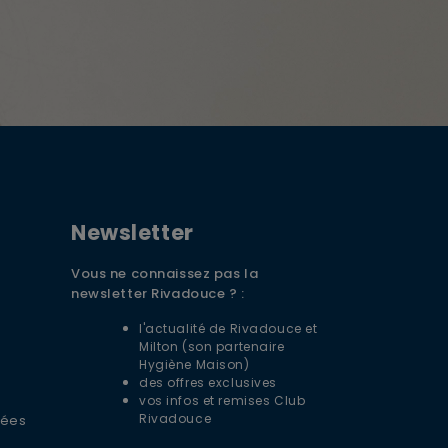
DE BIENVENUE
DE REMISE + LIVRAISON
Newsletter
RTE
Vous ne connaissez pas la
z-vous à la newsletter Rivadouce pour
newsletter Rivadouce ? :
 nos conseils d'experts, nos actualités et
péciales.
l'actualité de Rivadouce et
Milton (son partenaire
S'ABONNER
Hygiène Maison)
des offres exclusives
vos infos et remises Club
Rivadouce
nées