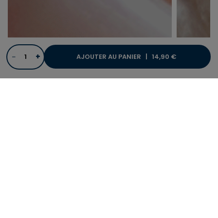
−
+
AJOUTER AU PANIER |
14,90 €