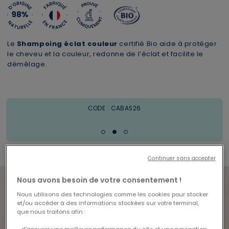
Le
Shampoing éclat couleur
certifié Bio aide à protéger
le cheveu et la couleur, redonne de l’éclat et facilite le
démêlage.
Livraison offerte en Mondial Relay
1 trousse XL offerte dès 69€
CODE : CABAS26
à partir de 29€ d'achats
Continuer sans accepter
Nous avons besoin de votre consentement !
Nous utilisons des technologies comme les cookies pour stocker
et/ou accéder à des informations stockées sur votre terminal,
que nous traitons afin :
- d’assurer une meilleure performance du site et une navigation