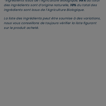
*Ingrédients issus de l’Agriculture Biologique,
98%
du total
Cocamidopropyl betaine
+
des ingrédients sont d’origine naturelle,
10%
du total des
Citric acid
+
ingrédients sont issus de l’Agriculture Biologique.
Xylitylglucoside
+
La liste des ingrédients peut être soumise à des variations,
Sodium chloride
+
nous vous conseillons de toujours vérifier la liste figurant
Polyglyceryl-3 diisostearate
+
sur le produit acheté.
Parfum (fragrance)
+
Anhydroxylitol
+
Propylene glycol
+
Xanthan gum
+
Microcrystalline cellulose
+
Sodium benzoate
+
Xylitol
+
Maltodextrin
+
Guar hydroxypropyltrimonium chloride
+
Hydrolyzed wheat protein
+
Sodium phytate
+
Hydrolyzed corn protein
+