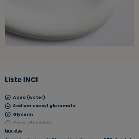
Liste INCI
Aqua (water)
+
Sodium cocoyl glutamate
+
Glycerin
+
Coco-glucoside
+
Lire plus
Coco-caprylate/caprate
+