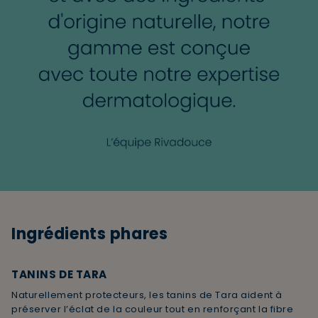
capillaire ainsi que des tanins de Tara, arbuste originaire
du Pérou, qui possède le pouvoir anti-oxydant et aide
ainsi à protéger le cheveu et la couleur. Testé sous
contrôle dermatologique.
✔️
FABRICATION AVEC AMOUR EN FRANCE
: Tous nos
produits sont développés et fabriqués depuis 50 ans dans
notre Laboratoire situé à Thouars en France. Une
production locale pour un soin responsable !
Ingrédients phares
TANINS DE TARA
Naturellement protecteurs, les tanins de Tara aident à
préserver l’éclat de la couleur tout en renforçant la fibre