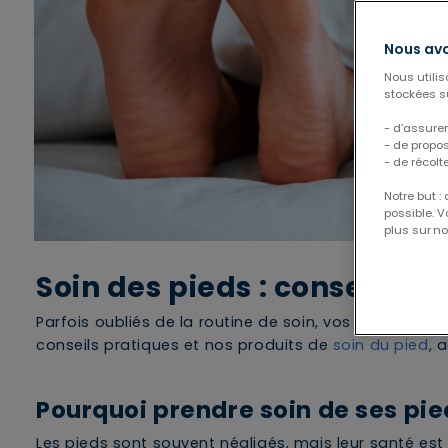
Nous avo
Nous utili
stockées su
- d’assurer
- de propo
- de récolt
Notre but :
possible. 
plus sur no
Soin des pieds : conseils et
Parfois oubliés de la routine de soin, vos pieds méri
conseils pratiques et nos produits de
soin du pied
, 
Pourquoi prendre soin de ses pi
Les pieds sont souvent négligés, mais leur santé est e