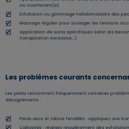
ou nourrissant(e).
Exfoliation ou gommage hebdomadaire des pea
Massage régulier pour soulager les tensions ac
Application de soins spécifiques selon les besoin
transpiration excessive…)
Les problèmes courants concernant
Les pieds rencontrent fréquemment certaines problém
désagréments :
Supprimer le produit ?
Pieds secs et talons fendillés : appliquez une b
Voulez-vous vraiment supprimer le produit suivant du
Callosités : réalisez régulièrement des exfoliat