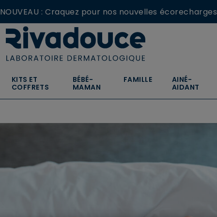
NOUVEAU : Craquez pour nos nouvelles écorecharges
1 trousse XL OFFERTE dès 69€ | Code: CABAS26
Livraison Mondial Relay OFFERTE dès 29€
KITS ET
BÉBÉ-
FAMILLE
AINÉ-
COFFRETS
MAMAN
AIDANT