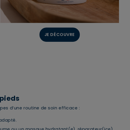
JE DÉCOUVRE
 pieds
apes d’une routine de soin efficace :
adapté.
baume ou un masque hydratant(e), réparateur(ice)