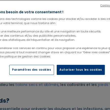
Contin
ns besoin de votre consentement !
sons des technologies comme les cookies pour stocker et/ou accéder à des in
r votre terminal, que nous traitons afin :
 une meilleure performance du site et une navigation en toute sécurité,
ser des contenus et/ou des publicités personnalisées,
er des statistiques de fréquentation et de navigation.
 améliorer nos services en continu pour vous proposer une expérience la plus q
Vous pouvez à tout moment changer d’avis en cliquant sur "Gérer mes cookies".
tre politique de gestion des cookies.
 produits
Paramètres des cookies
Autoriser tous les cookies
tent pourtant une attention particulière pour rester sains
adieu les
talons secs et abîmés
, les callosités et les
pieds 
eds?
ssentielle pour prévenir les douleurs et les infections, am