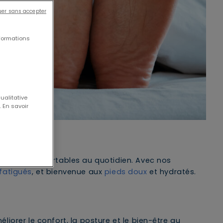
uer sans accepter
formations
ualitative
 En savoir
, doux et confortables au quotidien. Avec nos
fatigués
, et bienvenue aux
pieds doux
et hydratés.
éliorer le confort, la posture et le bien-être au