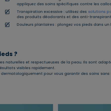
panier ?
appliquez des soins spécifiques contre les callos
Transpiration excessive : utilisez des
solutions po
ANNULER
OUI
des produits déodorants et des anti-transpirant
Douleurs plantaires : plongez vos pieds dans un
JE M’INSCRIS
ieds ?
En renseignant votre adresse e-mail, vous
 naturelles et respectueuses de la peau. Ils sont adapté
acceptez de recevoir des communications par
ésultats visibles rapidement.
e-mail de la part de Rivadouce et Milton, son
s dermatologiquement pour vous garantir des soins sans 
partenaire Hygiène Maison.