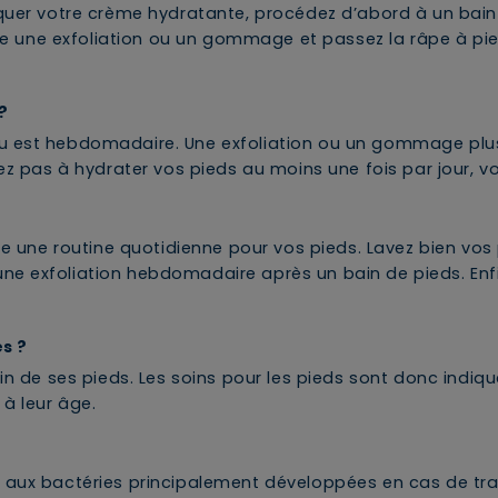
iquer votre crème hydratante, procédez d’abord à un bain
uite une exfoliation ou un gommage et passez la râpe à pie
?
au est hebdomadaire. Une exfoliation ou un gommage pl
ez pas à hydrater vos pieds au moins une fois par jour, voi
ce une routine quotidienne pour vos pieds. Lavez bien vos p
e exfoliation hebdomadaire après un bain de pieds. Enfi
es ?
oin de ses pieds. Les soins pour les pieds sont donc indi
 à leur âge.
 aux bactéries principalement développées en cas de tra