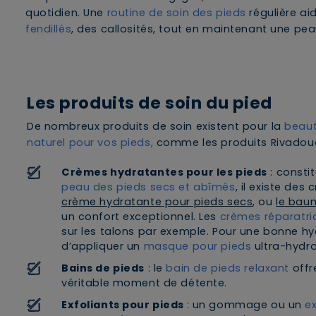
quotidien. Une
routine de soin des pieds
régulière a
fendillés
, des callosités, tout en maintenant une p
Les produits de soin du pied
De nombreux produits de soin existent pour la
beaut
naturel pour vos pieds,
comme les produits Rivadou
Crèmes hydratantes pour les pieds
: constit
peau des pieds secs et abîmés
, il existe de
crème hydratante pour pieds secs
, ou
le bau
un confort exceptionnel. Les
crèmes réparatri
sur les talons par exemple. Pour une bonne h
d’appliquer un
masque pour pieds
ultra-hydra
Bains de pieds
: le
bain de pieds relaxant
offr
véritable moment de détente.
Exfoliants pour pieds
: un gommage ou un
e