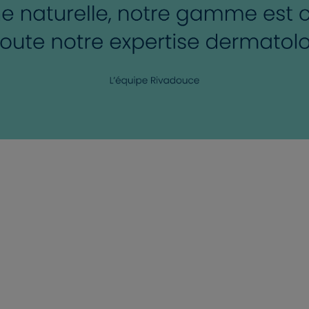
ANNULER
OUI
JE M’INSCRIS
En renseignant votre adresse e-mail, vous
acceptez de recevoir des communications par
e-mail de la part de Rivadouce et Milton, son
partenaire Hygiène Maison.