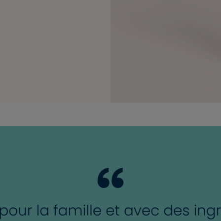
i permet de
pour les
ORIGINE
C©, la Crème
arnica bio
e la
bio, Aquaxyl®,
é bio. Testé
Tous nos
is 50 ans
rance. Une
!
Supprimer le produit ?
eds
épiderme.
Voulez-vous vraiment supprimer le produit suivant du
panier ?