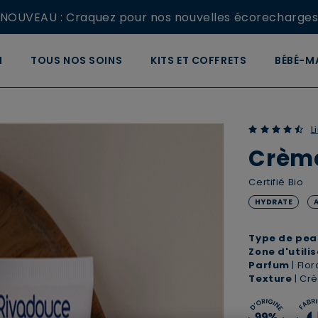
NOUVEAU : Craquez pour nos nouvelles écorecharges
1 trousse XL OFFERTE dès 69€ | Code: CABAS26
I
TOUS NOS SOINS
KITS ET COFFRETS
BÉBÉ-
Livraison Mondial Relay OFFERTE dès 29€
AINÉ-AIDANT
LE LABORATOIRE
BLOG
4.73 out of 5
L
Crème
Certifié Bio
HYDRATE
Type de pea
Zone d'utili
Parfum
| Flo
Texture
| Cr