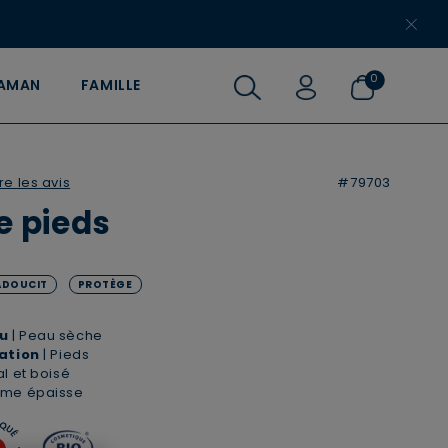
​
0
MAMAN
FAMILLE
 Customer Rating
ire les avis
#79703
 pieds
ADOUCIT
PROTÈGE
u
| Peau sèche
sation
| Pieds
ral et boisé
ème épaisse