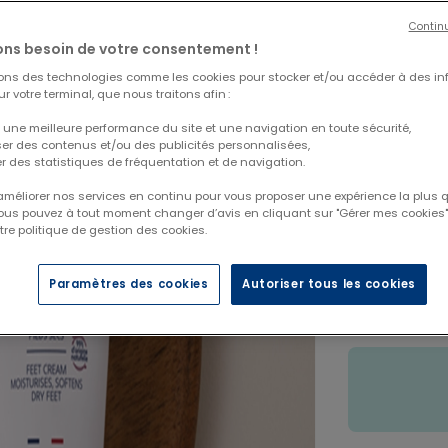
Contin
ns besoin de votre consentement !
La
Crème pi
sur la peau d
sons des technologies comme les cookies pour stocker et/ou accéder à des in
r votre terminal, que nous traitons afin :
 une meilleure performance du site et une navigation en toute sécurité,
ser des contenus et/ou des publicités personnalisées,
er des statistiques de fréquentation et de navigation.
 améliorer nos services en continu pour vous proposer une expérience la plus q
Vous pouvez à tout moment changer d’avis en cliquant sur "Gérer mes cookies".
tre politique de gestion des cookies.
Paramètres des cookies
Autoriser tous les cookies
−
+