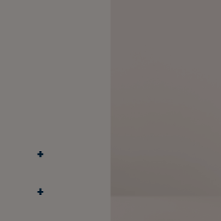
+
 hydrate
 la peau des
+
pieds.
ile à