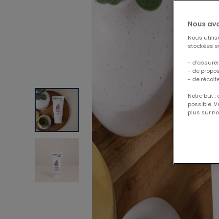
Nous avo
Nous utili
stockées su
- d’assurer
- de propo
- de récolt
Notre but :
possible. 
plus sur no