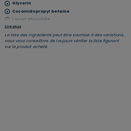
Glycerin
+
Cocamidopropyl betaine
+
Lauryl glucoside
+
Lire plus
Sodium cocoyl alaninate
+
JE M’INSCRIS
La liste des ingrédients peut être soumise à des variations,
Inulin
+
nous vous conseillons de toujours vérifier la liste figurant
Sodium chloride
En renseignant votre adresse e-mail, vous acceptez de
+
sur le produit acheté.
recevoir des communications par e-mail de la part de
Parfum
+
Rivadouce et Milton, son partenaire Hygiène Maison.
Tetramethyl acetyloctahydronaphthalenes
+
Trimethylbenzenepropanol
+
Sodium phytate
+
Sodium benzoate
+
Citric acid
+
Sodium hydroxide
+