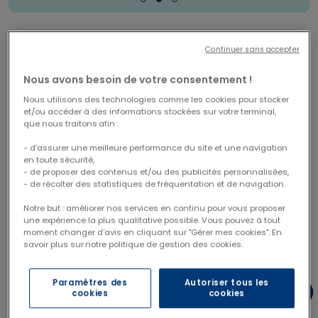
DISPONIBLE AUSSI EN LOT
Continuer sans accepter
Duo gel lavant dermo
- 10%
Nous avons besoin de votre consentement !
protecteur 1000 ml
Nous utilisons des technologies comme les cookies pour stocker
25,38 €
et/ou accéder à des informations stockées sur votre terminal,
Price reduced from
to
28,20 €
que nous traitons afin :
Économisez 2,82 €
- d’assurer une meilleure performance du site et une navigation
en toute sécurité,
- de proposer des contenus et/ou des publicités personnalisées,
- de récolter des statistiques de fréquentation et de navigation.
Notre but : améliorer nos services en continu pour vous proposer
DISPONIBLE AUSSI EN COFFRET
une expérience la plus qualitative possible. Vous pouvez à tout
moment changer d’avis en cliquant sur "Gérer mes cookies". En
Duo protecteur peaux
savoir plus sur notre politique de gestion des cookies.
- 10%
- 30%
sèches
27,00 €
Paramètres des
Autoriser tous les
Price reduced from
to
30,00 €
cookies
cookies
Économisez 3,00 €