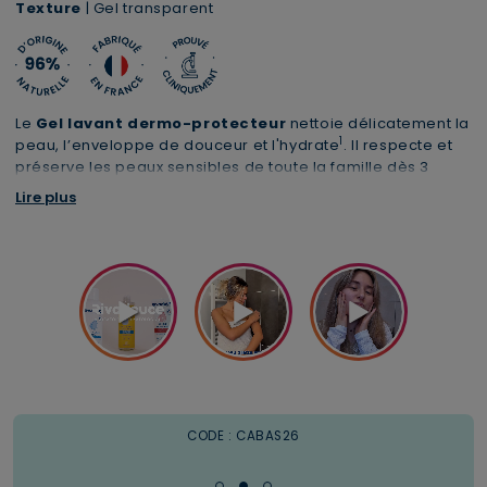
Texture
| Gel transparent
Le
Gel lavant dermo-protecteur
nettoie délicatement la
1
peau, l’enveloppe de douceur et l'hydrate
. Il respecte et
préserve les peaux sensibles de toute la famille dès 3
ans. Craquez pour son format familial 1L à partager sans
Lire plus
modération !
Livraison offerte en Mondial Relay
1 trousse XL offerte dès 69€
CODE : CABAS26
à partir de 29€ d'achats