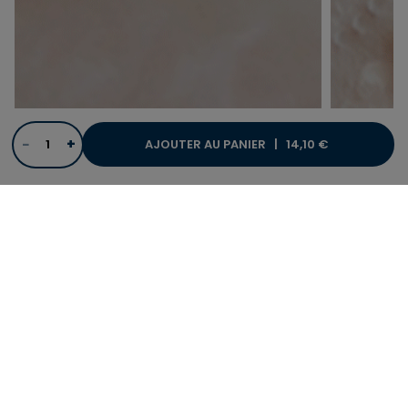
−
+
AJOUTER AU PANIER |
14,10 €