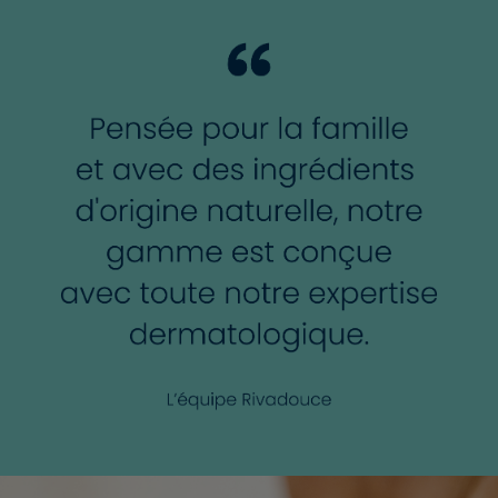
✔️
5% DE GLYCÉRINE VÉGÉTALE
: la formule contient une
haute concentration de glycérine végétale qui aide à
capter l'eau et à la retenir, permettant de maintenir un
bon niveau d'hydratation.
✔️
PARFUM DÉVELOPPÉ EN FRANCE
: parfum aux notes
florales, musquées, vertes et poudrées, sans allergènes.
✔️
FORMAT FAMILIAL
: 1 flacon de 1L à partager pour limiter
les flacons dans la salle de bain !
✔️
FABRICATION AVEC AMOUR EN FRANCE
: tous nos
produits sont développés et fabriqués depuis 50 ans dans
notre Laboratoire situé à Thouars en France. Une
production locale pour un soin responsable !
✔️
POUR TOUTE LA FAMILLE,
dès 3 ans.
(1)
Hydratation des couches supérieures de l'épiderme.