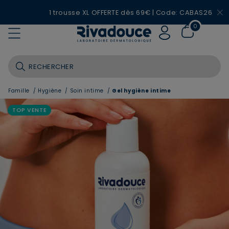
1 trousse XL OFFERTE dès 69€ | Code: CABAS26
0
Famille
/
Hygiène
/
Soin intime
/
Gel hygiène intime
TOP VENTE