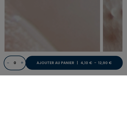
−
+
AJOUTER AU PANIER |
4,10 €
-
12,90 €