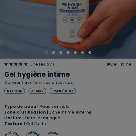
4.72 out of 5 Customer Rating
Lire les avis
#Gel intime
Gel hygiène intime
Convient aux femmes enceintes
NETTOIE
APAISE
RAFRAÎCHIT
Type de peau
| Peau sensible
Zone d'utilisation
| Zone intime externe
Parfum
| Floral et musqué
Texture
| Gel fluide