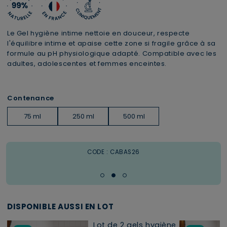
Le Gel hygiène intime nettoie en douceur, respecte
l'équilibre intime et apaise cette zone si fragile grâce à sa
formule au pH physiologique adapté. Compatible avec les
adultes, adolescentes et femmes enceintes.
Contenance
75 ml
250 ml
500 ml
1 trousse XL offerte dès 69€
Livraison offerte
CODE : CABAS26
à partir de 49€ d'achats
DISPONIBLE AUSSI EN LOT
Lot de 2 gels hygiène