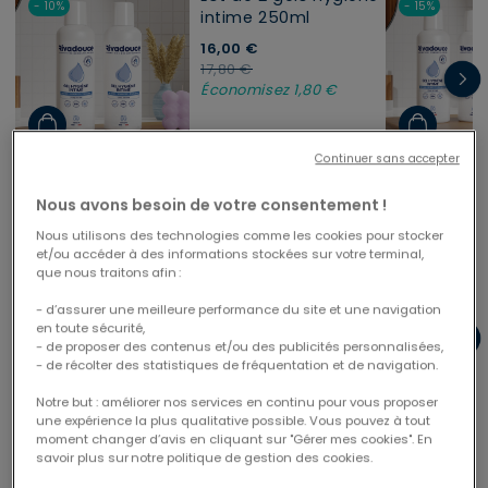
- 10%
- 15%
intime 250ml
16,00 €
Price reduced from
to
17,80 €
Économisez 1,80 €
Continuer sans accepter
Nous avons besoin de votre consentement !
DISPONIBLE AUSSI EN COFFRET
Nous utilisons des technologies comme les cookies pour stocker
Kit les essentiels de
et/ou accéder à des informations stockées sur votre terminal,
- 25%
- 22%
que nous traitons afin :
voyage
16,00 €
- d’assurer une meilleure performance du site et une navigation
Price reduced from
to
21,50 €
en toute sécurité,
- de proposer des contenus et/ou des publicités personnalisées,
Économisez 5,50 €
- de récolter des statistiques de fréquentation et de navigation.
Notre but : améliorer nos services en continu pour vous proposer
une expérience la plus qualitative possible. Vous pouvez à tout
moment changer d’avis en cliquant sur "Gérer mes cookies". En
savoir plus sur notre politique de gestion des cookies.