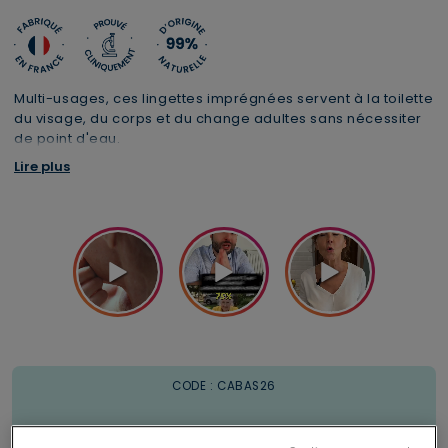
Multi-usages, ces lingettes imprégnées servent à la toilette
du visage, du corps et du change adultes sans nécessiter
de point d'eau.
Paquet de 50 unités
Lire plus
En savoir plus : découvrez notre podcast
La Toilette de la
personne dépendante
Livraison offerte en Mondial Relay
1 trousse XL offerte dès 69€
CODE : CABAS26
à partir de 29€ d'achats