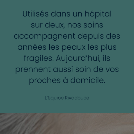
de fleur d'oranger.
✔️
TESTÉES SOUS CONTRÔLES DERMATOLOGIQUE ET
GYNÉCOLOGIQUE
: de plus, elles sont formulées tout
spécialement pour les épidermes sensibles.
✔️
99% D'INGRÉDIENTS D'ORIGINE NATURELLE
: les
lingettes imprégnées sont formulées à 99% d’ingrédients
d’origine naturelle. Les fibres qui composent les lingettes
sont d'origine végétale.
✔️
FABRICATION AVEC AMOUR EN FRANCE
: tous nos
produits sont développés et fabriqués depuis 50 ans en
France.