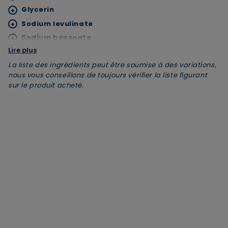
×
Glycerin
+
Supprimer le produit ?
Sodium levulinate
+
Sodium benzoate
+
Voulez-vous vraiment supprimer le produit suivant
Lire plus
Citric acid
+
du panier ?
La liste des ingrédients peut être soumise à des variations,
Parfum
+
nous vous conseillons de toujours vérifier la liste figurant
Potassium sorbate
+
sur le produit acheté.
ANNULER
OUI
Citrus aurantium amara flower water
+
Coco-glucoside
+
JE M’INSCRIS
En renseignant votre adresse e-mail, vous acceptez de
recevoir des communications par e-mail de la part de
Rivadouce et Milton, son partenaire Hygiène Maison.