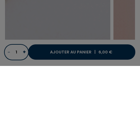
−
+
AJOUTER AU PANIER |
6,00 €