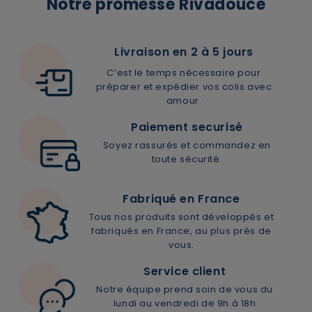
Notre promesse Rivadouce
Livraison en 2 à 5 jours
C’est le temps nécessaire pour
préparer et expédier vos colis avec
×
Supprimer le produit ?
amour.
Paiement securisé
Voulez-vous vraiment supprimer le produit suivant
Soyez rassurés et commandez en
du panier ?
toute sécurité.
Fabriqué en France
ANNULER
OUI
Tous nos produits sont développés et
fabriqués en France, au plus près de
vous.
Service client
Notre équipe prend soin de vous du
lundi au vendredi de 9h à 18h
JE M’INSCRIS