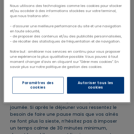
bon pour faire un break en cuisine et s’épargner
Nous utilisons des technologies comme les cookies pour stocker
quelques jours de charge mentale pour
et/ou accéder à des informations stockées sur votre terminal,
que nous traitons afin :
organiser les repas midi et soir. D’autant que
l’abondance de fruits dont raffole toute la
- d’assurer une meilleure performance du site et une navigation
famille (abricots, cerises, tomates et autres
en toute sécurité,
- de proposer des contenus et/ou des publicités personnalisées,
melons) permet de ne pas faire l’impasse sur
- de récolter des statistiques de fréquentation et de navigation.
les apports en fibres et en vitamines !
Notre but : améliorer nos services en continu pour vous proposer
une expérience la plus qualitative possible. Vous pouvez à tout
moment changer d’avis en cliquant sur "Gérer mes cookies". En
Imposez un temps calme en
savoir plus sur notre politique de gestion des cookies.
début d’après-midi
Paramètres des
Autoriser tous les
Après une année chargée, l’heure est venue de
cookies
cookies
casser le rythme et d’écouter votre corps.
Inutile, donc, de surcharger le programme de la
journée. Si après le déjeuner vous ressentez le
besoin de faire une pause mais que vos aînés
ne font plus la sieste, n’hésitez pas à imposer
un temps calme de 30 minutes minimum,