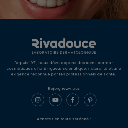
OFFRE DE BIENVENUE
10% DE REMISE +
LIVRAISON OFFERTE
Inscrivez-vous à la newsletter Rivadouce
Depuis 1971, nous développons des soins dermo-
pour recevoir nos conseils d'experts, nos
cosmétiques alliant rigueur scientifique, naturalité et une
actualités et offres spéciales.
exigence reconnue par les professionnels de santé.
Rejoignez-nous
S'ABONNER
Achetez en toute sérénité :