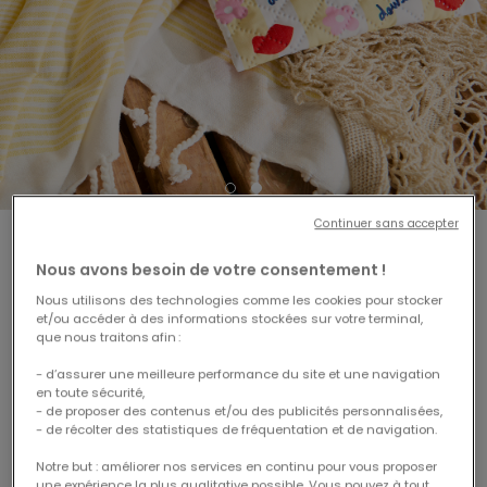
Continuer sans accepter
4.03 out of 5 Customer Rating
Lire les avis
#72952
Etui à lunette mathilde cabanas
Nous avons besoin de votre consentement !
Nous utilisons des technologies comme les cookies pour stocker
Protégez vos lunettes avec style avec notre
étui en coton
et/ou accéder à des informations stockées sur votre terminal,
tout doux
, illustré par
Mathilde Cabanas
en édition
que nous traitons afin :
limitée
. Léger et pratique, il se glisse facilement dans tous
- d’assurer une meilleure performance du site et une navigation
vos sacs pour vous accompagner tout l’été.
en toute sécurité,
- de proposer des contenus et/ou des publicités personnalisées,
- de récolter des statistiques de fréquentation et de navigation.
Notre but : améliorer nos services en continu pour vous proposer
une expérience la plus qualitative possible. Vous pouvez à tout