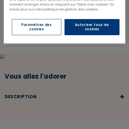
moment changer d’avis en cliquant sur "Gérer mes cookies". En
savoir plus sur notre politique de gestion des cookies.
Livraison offerte en Mondial Relay
1 trousse XL offerte dès 69€
CODE : CABAS26
Paramètres des
Autoriser tous les
à partir de 29€ d'achats
cookies
cookies
Vous allez l'adorer
+
DESCRIPTION
✔️
PRATIQUE
: Il se glisse facilement dans un sac pour
partir en week-end avec vos essentiels
✔️
PROTÈGE
: Protège efficacement vos lunettes des