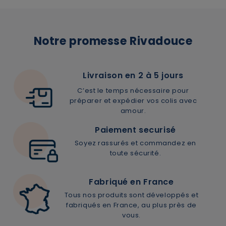
rayures, de la poussière et des petits chocs du quotidien
✔️
ÉDITION LIMITÉE
: Un accessoire collector signé
Mathilde Cabanas à ne pas manquer !
Notre promesse Rivadouce
Livraison en 2 à 5 jours
C’est le temps nécessaire pour
préparer et expédier vos colis avec
amour.
Paiement securisé
Soyez rassurés et commandez en
toute sécurité.
Fabriqué en France
Tous nos produits sont développés et
fabriqués en France, au plus près de
vous.