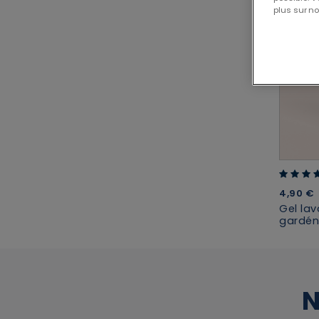
plus sur no
4.18 out
4,90 €
Gel lav
gardén
N