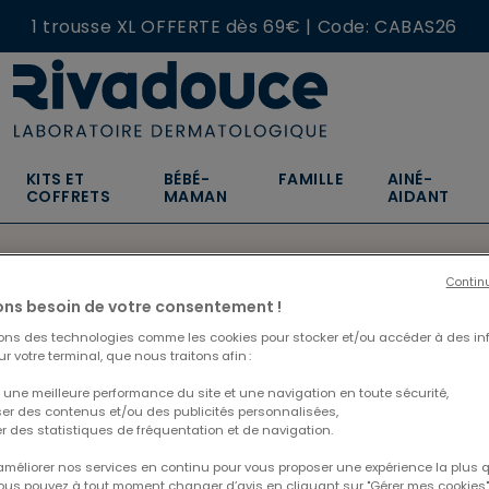
1 trousse XL OFFERTE dès 69€ | Code: CABAS26
NOUVEAU : Craquez pour nos nouvelles écorecharges
KITS ET
BÉBÉ-
FAMILLE
AINÉ-
COFFRETS
MAMAN
AIDANT
Contin
ns besoin de votre consentement !
sons des technologies comme les cookies pour stocker et/ou accéder à des in
r votre terminal, que nous traitons afin :
 une meilleure performance du site et une navigation en toute sécurité,
ats
ser des contenus et/ou des publicités personnalisées,
er des statistiques de fréquentation et de navigation.
 améliorer nos services en continu pour vous proposer une expérience la plus q
Vous pouvez à tout moment changer d’avis en cliquant sur "Gérer mes cookies".