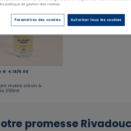
tre politique de gestion des cookies.
Paramètres des cookies
Autoriser tous les cookies
 of 5 Customer Rating
4.18/5.00
ant mains citron &
ia 250ml
otre promesse Rivadou