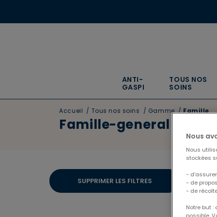
ANTI-
TOUS NOS
GASPI
SOINS
Accueil
/
Tous nos soins
/
Gamme
/
Famille
Famille-general
Nous avo
Nous utili
stockées su
- d’assurer
1 résult
SUPPRIMER LES FILTRES
- de propo
- de récolt
Notre but :
possible. 