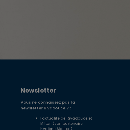
DE BIENVENUE
DE REMISE + LIVRAISON
Newsletter
RTE
Vous ne connaissez pas la
z-vous à la newsletter Rivadouce pour
newsletter Rivadouce ? :
 nos conseils d'experts, nos actualités et
péciales.
l'actualité de Rivadouce et
Milton (son partenaire
S'ABONNER
Hygiène Maison)