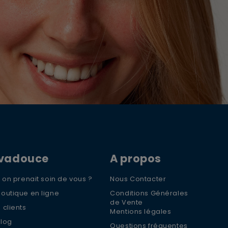
JE M’INSCRIS
En renseignant votre adresse e-mail, vous
acceptez de recevoir des communications par
e-mail de la part de Rivadouce et Milton, son
partenaire Hygiène Maison.
OFFRE 
10% 
ivadouce
A propos
OFFE
si on prenait soin de vous ?
Nous Contacter
Inscrive
recevoir
boutique en ligne
Conditions Générales
offres s
de Vente
 clients
Mentions légales
Blog
Questions fréquentes