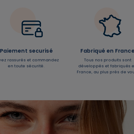
Paiement securisé
Fabriqué en Franc
Supprimer le produit ?
yez rassurés et commandez
Tous nos produits sont
en toute sécurité.
développés et fabriqués 
France, au plus près de vo
Voulez-vous vraiment supprimer le produit suivant du
panier ?
ANNULER
OUI