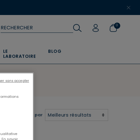
​
0
LE
BLOG
LABORATOIRE
uer sans accepter
formations
Meilleurs résultats
Trier par
ualitative
 En savoir