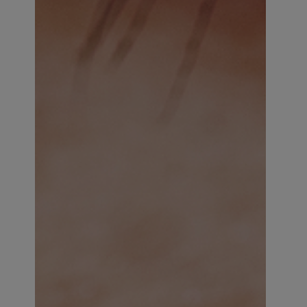
×
Supprimer le produit ?
Voulez-vous vraiment supprimer le produit suivant
du panier ?
ANNULER
OUI