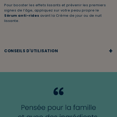
Pour booster les effets lissants et prévenir les premiers
signes de l’âge, appliquez sur votre peau propre le
Sérum anti-rides
avant la Crème de jour ou de nuit
lissante.
+
CONSEILS D'UTILISATION
Crème de jour lissante Bio
Appliquer le matin sur le visage, le cou et le décolleté
préalablement nettoyés et séchés.
Crème de nuit lissante Bio
Appliquer le soir sur le visage, le cou et le décolleté
préalablement nettoyés et séchés.