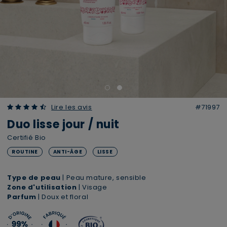
4.81 out of 5 Customer Rating
Lire les avis
#71997
Duo lisse jour / nuit
Certifié Bio
ROUTINE
ANTI-ÂGE
LISSE
Type de peau
| Peau mature, sensible
Zone d'utilisation
| Visage
Parfum
| Doux et floral