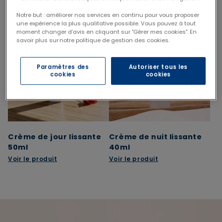
Le pack contient
Notre but : améliorer nos services en continu pour vous proposer
une expérience la plus qualitative possible. Vous pouvez à tout
moment changer d’avis en cliquant sur "Gérer mes cookies". En
savoir plus sur notre politique de gestion des cookies.
Paramètres des
Autoriser tous les
cookies
cookies
Crème de jour lissante
Crème de nuit lissante
50ml
40ml
Voir le produit
Voir le produit