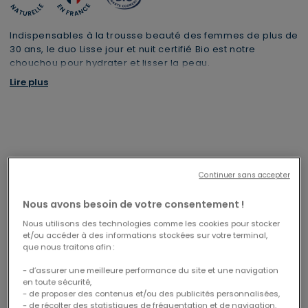
Indispensables à la trousse beauté des femmes de plus de
30 ans, le duo Lisse jour et nuit certifié Bio est notre
chouchou pour hydrater et lisser la peau.
Ce duo est composé de :
Lire plus
- Notre Crème de jour lissante 50ml
- Notre Crème de nuit lissante 40ml
Continuer sans accepter
Nous avons besoin de votre consentement !
Livraison offerte en Mondial Relay
1 trousse XL offerte dès 69€
Nous utilisons des technologies comme les cookies pour stocker
CODE : CABAS26
et/ou accéder à des informations stockées sur votre terminal,
à partir de 29€ d'achats
que nous traitons afin :
- d’assurer une meilleure performance du site et une navigation
en toute sécurité,
- de proposer des contenus et/ou des publicités personnalisées,
- de récolter des statistiques de fréquentation et de navigation.