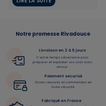
LIRE LA SUITE
Voulez-vous vraiment supprimer le produit suivant
du panier ?
ANNULER
OUI
Notre promesse Rivadouce
Livraison en 2 à 5 jours
C’est le temps nécessaire pour
JE M’INSCRIS
préparer et expédier vos colis avec
amour.
Paiement securisé
En renseignant votre adresse e-mail, vous acceptez de
recevoir des communications par e-mail de la part de
Soyez rassurés et commandez en
Rivadouce et Milton, son partenaire Hygiène Maison.
toute sécurité.
Fabriqué en France