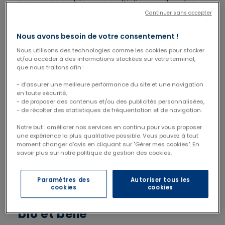
passe pas au bio pour multiplier par deux les
Continuer sans accepter
flacons et les actifs : on adopte le mantra «
Less is more ». Pas question donc d’encombrer
Nous avons besoin de votre consentement !
les étagères de la salle de bain. Deux ou trois
produits suffisent pour le quotidien des peaux
Nous utilisons des technologies comme les cookies pour stocker
et/ou accéder à des informations stockées sur votre terminal,
normales ou sensibles. Idem du côté des
que nous traitons afin :
ingrédients, plus la liste est courte, plus vous
vous rapprochez de l’essentiel et privilégiez
- d’assurer une meilleure performance du site et une navigation
en toute sécurité,
l’efficacité d’actifs naturels.
- de proposer des contenus et/ou des publicités personnalisées,
Pour aller plus loin
: si vous souhaitez réconcilier
- de récolter des statistiques de fréquentation et de navigation.
vraiment cosmétique et écologie, privilégiez
Notre but : améliorer nos services en continu pour vous proposer
des marques qui ont une démarche en faveur
une expérience la plus qualitative possible. Vous pouvez à tout
de la réduction de leurs déchets et qui limitent
moment changer d’avis en cliquant sur "Gérer mes cookies". En
le suremballage comme Rivadouce et adoptez
savoir plus sur notre politique de gestion des cookies.
des carrés nettoyants lavables à la place de
cotons démaquillants.
Paramètres des
Autoriser tous les
cookies
cookies
3 gestes clefs pour une peau
bio et belle