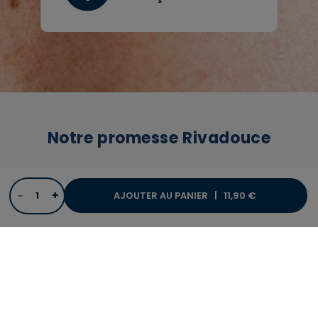
Notre promesse Rivadouce
Livraison en 2 à 5 jours
−
+
AJOUTER AU PANIER |
11,90 €
C’est le temps nécessaire pour
préparer et expédier vos colis avec
amour.
Paiement securisé
Soyez rassurés et commandez en
toute sécurité.