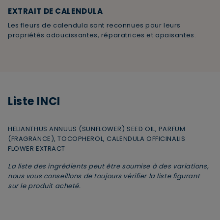
EXTRAIT DE CALENDULA
Les fleurs de calendula sont reconnues pour leurs
propriétés adoucissantes, réparatrices et apaisantes.
×
Supprimer le produit ?
Voulez-vous vraiment supprimer le produit suivant
du panier ?
Liste INCI
ANNULER
OUI
HELIANTHUS ANNUUS (SUNFLOWER) SEED OIL, PARFUM
(FRAGRANCE), TOCOPHEROL, CALENDULA OFFICINALIS
FLOWER EXTRACT
La liste des ingrédients peut être soumise à des variations,
nous vous conseillons de toujours vérifier la liste figurant
sur le produit acheté.
JE M’INSCRIS
En renseignant votre adresse e-mail, vous acceptez de