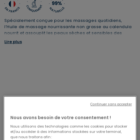
Spécialement conçue pour les massages quotidiens,
l’Huile de massage nourrissante non grasse au calendula
nourrit et assouplit les peaux sèches et sensibles des
adultes. Délicatement parfumée aux notes vertes et
Lire plus
aromatiques, elle favorise le bien-être et la réminiscence
dans le cadre du toucher relationnel.
Pour en savoir plus sur le toucher relationnel et faire du
bien à son proche en quelques minutes, découvrez le
protocole du toucher relationnel.
Continuer sans accepter
Livraison offerte en Mondial Relay
1 trousse XL offerte dès 69€
CODE : CABAS26
à partir de 29€ d'achats
Nous avons besoin de votre consentement !
Nous utilisons des technologies comme les cookies pour stocker
et/ou accéder à des informations stockées sur votre terminal,
que nous traitons afin :