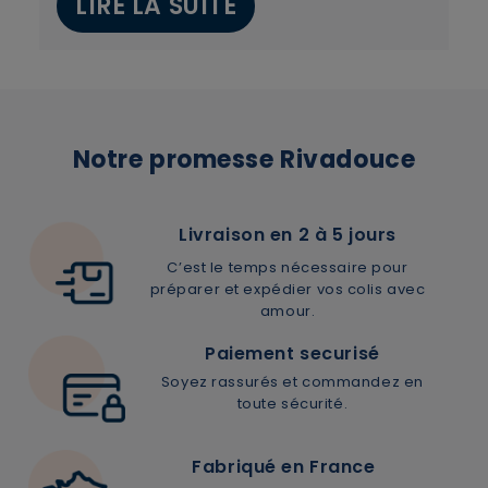
LIRE LA SUITE
Voulez-vous vraiment supprimer le produit suivant
du panier ?
ANNULER
OUI
Notre promesse Rivadouce
Livraison en 2 à 5 jours
C’est le temps nécessaire pour
JE M’INSCRIS
préparer et expédier vos colis avec
amour.
En renseignant votre adresse e-mail, vous acceptez de
Paiement securisé
recevoir des communications par e-mail de la part de
Soyez rassurés et commandez en
Rivadouce et Milton, son partenaire Hygiène Maison.
toute sécurité.
Fabriqué en France