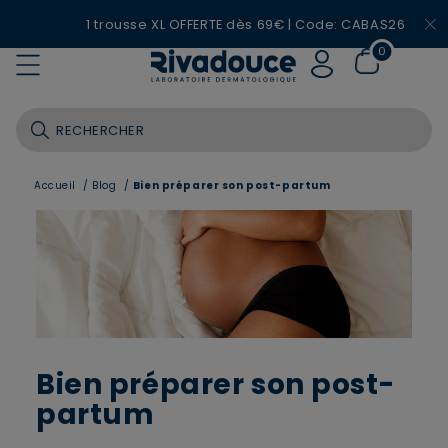
1 trousse XL OFFERTE dès 69€ | Code: CABAS26
0
Accueil
/
Blog
/
Bien préparer son post-partum
Bien préparer son post-
partum