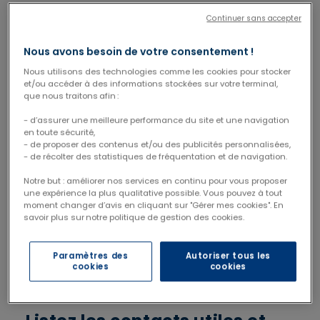
plus difficile sera certainement de ne pas vous
Continuer sans accepter
oublier et pourtant, prendre soin de vous est
crucial pour traverser cette période de
Nous avons besoin de votre consentement !
transformation dans les meilleures conditions.
Nous utilisons des technologies comme les cookies pour stocker
Dormez autant que possible, prenez le temps
et/ou accéder à des informations stockées sur votre terminal,
de vous oxygéner et veillez à avoir une
que nous traitons afin :
alimentation aussi saine et réconfortante que
- d’assurer une meilleure performance du site et une navigation
possible. Notre conseil pour bien manger
en toute sécurité,
pendant le post-partum : préparez, dans les
- de proposer des contenus et/ou des publicités personnalisées,
dernières semaines de votre grossesse,
- de récolter des statistiques de fréquentation et de navigation.
quelques-uns de vos plats favoris, et congelez-
Notre but : améliorer nos services en continu pour vous proposer
les. Après la naissance, acceptez volontiers (ou
une expérience la plus qualitative possible. Vous pouvez à tout
sollicitez sans hésiter !) tous les coups de main
moment changer d’avis en cliquant sur "Gérer mes cookies". En
savoir plus sur notre politique de gestion des cookies.
de votre entourage pour les courses, le
ménage ou la préparation des repas. Chaque
minute de vos journées devrait idéalement être
Paramètres des
Autoriser tous les
cookies
cookies
consacrée à prendre soin de votre bébé et de
vous-même !