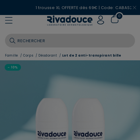
1 trousse XL OFFERTE dès 69€ | Code: CABAS26
0
Famille
/
Corps
/
Déodorant
/
Lot de 2 anti-transpirant bille
- 10%