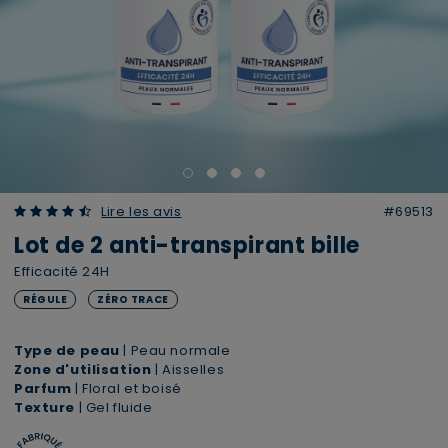
4.43 out of 5 Customer Rating
Lire les avis
#69513
Lot de 2 anti-transpirant bille
Efficacité 24H
RÉGULE
ZÉRO TRACE
Type de peau
| Peau normale
Zone d'utilisation
| Aisselles
Parfum
| Floral et boisé
Texture
| Gel fluide