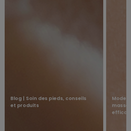
Blog | Soin des pieds, conseils
Mode d
et produits
massag
efficac