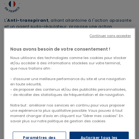
L'
Anti-transpirant
, alliant allantoïne à l'action apaisante
et un agent sudo-régulateur, propose une action
antiperspirante
et
déodorante
à l'efficacité prouvée.
Continuer sans accepter
Régule efficacement et durablement la transpiration tout
au long de la journée.
Nous avons besoin de votre consentement !
Nous utilisons des technologies comme les cookies pour stocker
et/ou accéder à des informations stockées sur votre terminal,
1 trousse XL offerte dès 69€
Livraison offerte
CODE : CABAS26
que nous traitons afin :
à partir de 49€ d'achats
- d’assurer une meilleure performance du site et une navigation
en toute sécurité,
- de proposer des contenus et/ou des publicités personnalisées,
- de récolter des statistiques de fréquentation et de navigation.
Notre but : améliorer nos services en continu pour vous proposer
Le pack contient
une expérience la plus qualitative possible. Vous pouvez à tout
moment changer d’avis en cliquant sur "Gérer mes cookies". En
savoir plus sur notre politique de gestion des cookies.
Paramètres des
Autoriser tous les