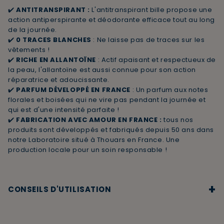
✔️
ANTITRANSPIRANT :
L'antitranspirant bille propose une
action antiperspirante et déodorante efficace tout au long
de la journée.
✔️
0 TRACES BLANCHES
: Ne laisse pas de traces sur les
vêtements !
✔️
RICHE EN ALLANTOÏNE
: Actif apaisant et respectueux de
la peau, l'allantoïne est aussi connue pour son action
réparatrice et adoucissante.
✔️
PARFUM DÉVELOPPÉ EN FRANCE
: Un parfum aux notes
florales et boisées qui ne vire pas pendant la journée et
qui est d'une intensité parfaite !
✔️
FABRICATION AVEC AMOUR EN FRANCE :
tous nos
produits sont développés et fabriqués depuis 50 ans dans
notre Laboratoire situé à Thouars en France. Une
production locale pour un soin responsable !
+
CONSEILS D'UTILISATION
Appliquer sur la peau propre et sèche.