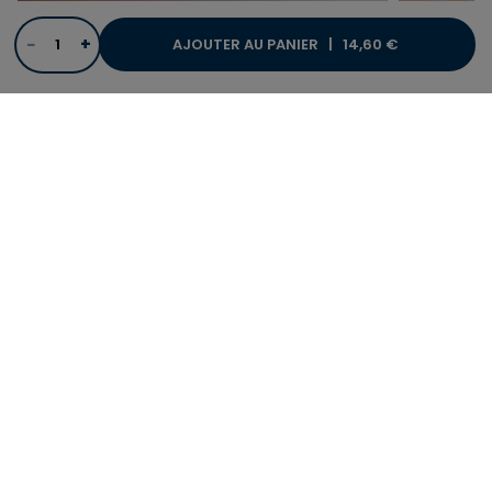
−
+
AJOUTER AU PANIER |
14,60 €