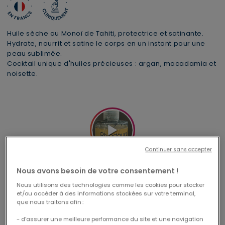
Huile sèche au Monoï de Tahiti, protectrice et satinante.
Hydrate, nourrit et satine le corps en un instant pour une
peau sublimée.
Cocktail unique d'huiles précieuses : argan, macadamia et
noisette.
Continuer sans accepter
Nous avons besoin de votre consentement !
Nous utilisons des technologies comme les cookies pour stocker
1 trousse XL offerte dès 69€
Livraison offerte
CODE : CABAS26
et/ou accéder à des informations stockées sur votre terminal,
à partir de 49€ d'achats
que nous traitons afin :
- d’assurer une meilleure performance du site et une navigation