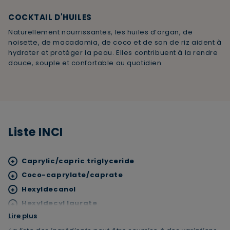
COCKTAIL D'HUILES
Naturellement nourrissantes, les huiles d’argan, de
noisette, de macadamia, de coco et de son de riz aident à
hydrater et protéger la peau. Elles contribuent à la rendre
douce, souple et confortable au quotidien.
Liste INCI
Caprylic/capric triglyceride
+
Coco-caprylate/caprate
+
Hexyldecanol
+
Hexyldecyl laurate
+
Lire plus
Parfum
+