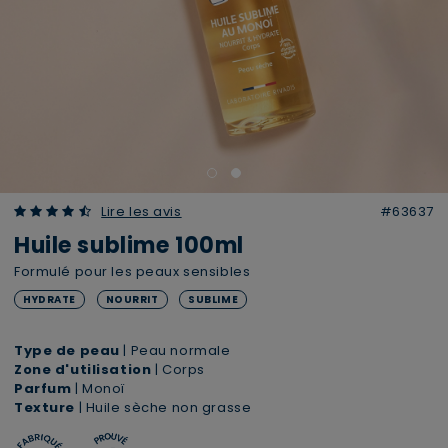
4.60 out of 5 Customer Rating
Lire les avis
#63637
Huile sublime 100ml
Formulé pour les peaux sensibles
HYDRATE
NOURRIT
SUBLIME
Type de peau
| Peau normale
Zone d'utilisation
| Corps
Parfum
| Monoï
Texture
| Huile sèche non grasse