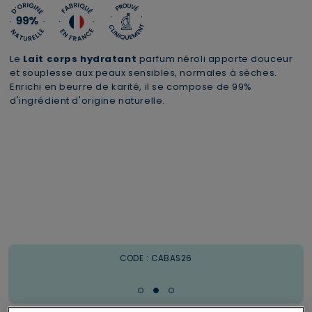
Le
Lait corps hydratant
parfum néroli apporte douceur
et souplesse aux peaux sensibles, normales à sèches.
Enrichi en beurre de karité, il se compose de 99%
d'ingrédient d'origine naturelle.
Livraison offerte en Mondial Relay
1 trousse XL offerte dès 69€
CODE : CABAS26
à partir de 29€ d'achats