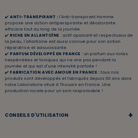
✔️
ANTI-TRANSPIRANT :
l'Anti-transpirant Homme
propose une action antiperspirante et déodorante
efficace tout au long de la journée.
✔️
RICHE EN ALLANTOÏNE
: actif apaisant et respectueux de
la peau, l'allantoïne est aussi connue pour son action
réparatrice et adoucissante.
✔️
PARFUM DÉVELOPPÉ EN FRANCE
: un parfum aux notes
hespéridées et toniques qui ne vire pas pendant la
journée et qui est d'une intensité parfaite !
✔️
FABRICATION AVEC AMOUR EN FRANCE :
tous nos
produits sont développés et fabriqués depuis 50 ans dans
notre Laboratoire situé à Thouars en France. Une
production locale pour un soin responsable !
+
CONSEILS D'UTILISATION
Appliquer sur la peau propre et sèche.