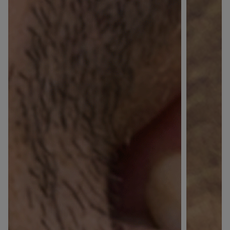
×
Supprimer le produit ?
Voulez-vous vraiment supprimer le produit suivant
du panier ?
ANNULER
OUI
JE M’INSCRIS