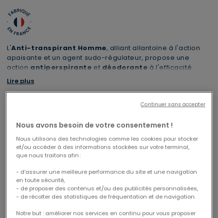
L'
Anti-transpirant Homme
, alliant allantoïne à l'action
apaisante et un agent sudo-régulateur, propose une
action
antiperspirante
et
déodorante
à l'efficacité
prouvée. Régule efficacement et durablement la
Lire plus
transpiration tout au long de la journée.
Continuer sans accepter
Livraison offerte en Mondial Relay
1 trousse XL offerte dès 69€
CODE : CABAS26
à partir de 29€ d'achats
Nous avons besoin de votre consentement !
Nous utilisons des technologies comme les cookies pour stocker
et/ou accéder à des informations stockées sur votre terminal,
que nous traitons afin :
- d’assurer une meilleure performance du site et une navigation
Le pack contient
en toute sécurité,
- de proposer des contenus et/ou des publicités personnalisées,
- de récolter des statistiques de fréquentation et de navigation.
Notre but : améliorer nos services en continu pour vous proposer