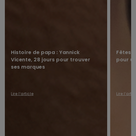
Histoire de papa : Yannick
Fêtes d
Vicente, 28 jours pour trouver
pour u
ses marques
Lire l’article
Lire l’artic