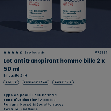
4.63 out of 5 Customer Rating
Lire les avis
#72887
Lot antitranspirant homme bille 2 x
50 ml
Efficacité 24H
RÉGULE
EFFICACITÉ 24H
RAFRAÎCHIT
Type de peau
| Peau normale
Zone d'utilisation
| Aisselles
Parfum
| Hespéridées et toniques
Texture
| Gel fluide