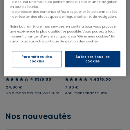
- d’assurer une meilleure performance du site et une navigation
TOP VENTE
en toute sécurité,
- de proposer des contenus et/ou des publicités personnalisées,
- de récolter des statistiques de fréquentation et de navigation.
Notre but : améliorer nos services en continu pour vous proposer
une expérience la plus qualitative possible. Vous pouvez à tout
moment changer d’avis en cliquant sur "Gérer mes cookies". En
savoir plus sur notre politique de gestion des cookies.
Paramètres des
Autoriser tous les
cookies
cookies
ACHAT RAPIDE
ACHAT RAPIDE
4.83 out of 5 Customer Rating
4.43 out of 5 Customer Rating
4.83/5.00
4.43/5.00
24,90 €
7,90 €
Soin reconstituant jour 50ml
Anti-transpirant 50ml
Nos nouveautés