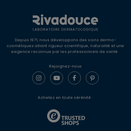
OFFRE DE BIENVENUE
10% DE REMISE +
LIVRAISON OFFERTE
Inscrivez-vous à la newsletter Rivadouce
Depuis 1971, nous développons des soins dermo-
pour recevoir nos conseils d'experts, nos
cosmétiques alliant rigueur scientifique, naturalité et une
actualités et offres spéciales.
exigence reconnue par les professionnels de santé.
Rejoignez-nous
S'ABONNER
Achetez en toute sérénité :