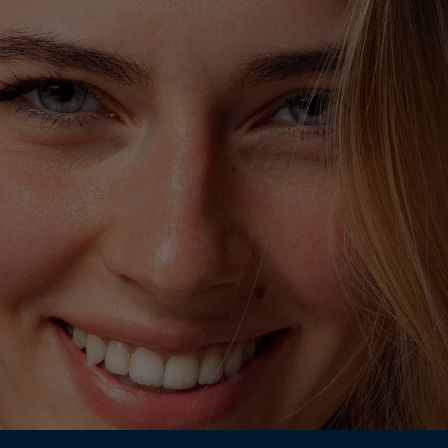
ANNULER
OUI
JE M’INSCRIS
En renseignant votre adresse e-mail, vous acceptez de
recevoir des communications par e-mail de la part de
Rivadouce et Milton, son partenaire Hygiène Maison.