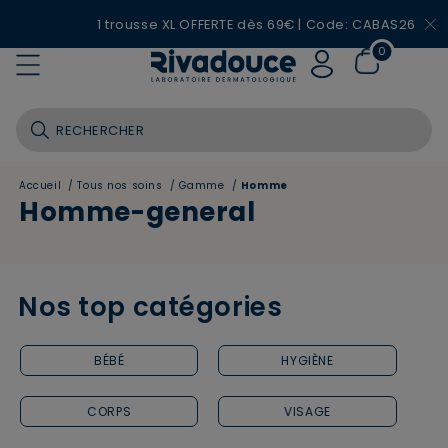
1 trousse XL OFFERTE dès 69€ | Code: CABAS26
0
Accueil
/
Tous nos soins
/
Gamme
/
Homme
Homme-general
Nos top catégories
BÉBÉ
HYGIÈNE
CORPS
VISAGE