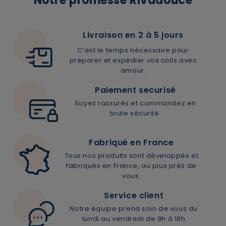
Notre promesse Rivadouce
ANNULER
OUI
Livraison en 2 à 5 jours
C’est le temps nécessaire pour
préparer et expédier vos colis avec
amour.
Paiement securisé
JE M’INSCRIS
Soyez rassurés et commandez en
toute sécurité.
En renseignant votre adresse e-mail, vous acceptez de
recevoir des communications par e-mail de la part de
Fabriqué en France
Rivadouce et Milton, son partenaire Hygiène Maison.
Tous nos produits sont développés et
fabriqués en France, au plus près de
vous.
Service client
Notre équipe prend soin de vous du
lundi au vendredi de 9h à 18h