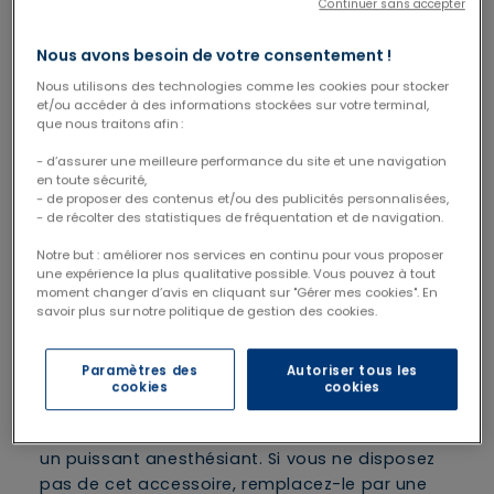
Continuer sans accepter
dentaires ne doivent pas vous inquiéter.
Comme celles de l’accouchement, elles font
Nous avons besoin de votre consentement !
partie de ces douleurs que l’on qualifie de «
Nous utilisons des technologies comme les cookies pour stocker
transformatrices » : elles n’indiquent pas un
et/ou accéder à des informations stockées sur votre terminal,
problème de santé mais une étape importante
que nous traitons afin :
de la vie. Cependant, elles doivent être
- d’assurer une meilleure performance du site et une navigation
soulagées.
en toute sécurité,
- de proposer des contenus et/ou des publicités personnalisées,
Mâchouiller un objet froid
- de récolter des statistiques de fréquentation et de navigation.
L’anneau de dentition est un must-have pour
Notre but : améliorer nos services en continu pour vous proposer
une expérience la plus qualitative possible. Vous pouvez à tout
limiter les douleurs liées aux poussées
moment changer d’avis en cliquant sur "Gérer mes cookies". En
dentaires. Préférez-le en silicone plutôt qu’en
savoir plus sur notre politique de gestion des cookies.
plastique (trop dur et libérant potentiellement
des particules toxiques) et d’une forme
Paramètres des
Autoriser tous les
adaptée à la bouche de nos tout-petits. Pour
cookies
cookies
une plus grande efficacité, placez-le
préalablement au réfrigérateur, le froid étant
un puissant anesthésiant. Si vous ne disposez
pas de cet accessoire, remplacez-le par une