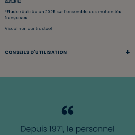
voyage
*Etude réalisée en 2025 sur l'ensemble des maternités
françaises.
Visuel non contractuel
+
CONSEILS D'UTILISATION
Appliquer à l’aide d’un coton et nettoyer délicatement la
peau de Bébé jusqu’à l’élimination complète des
salissures. Ne nécessite pas de rinçage.
Usage externe uniquement.
Ne pas laisser à portée de mains des enfants.
Ne pas avaler.
Sur quelles parties du corps de bébé appliquer l'eau
nettoyante ?
La formule de l'Eau nettoyante Bébé en fait un produit
nettoyant idéal pour la toilette douce des bébés dès la