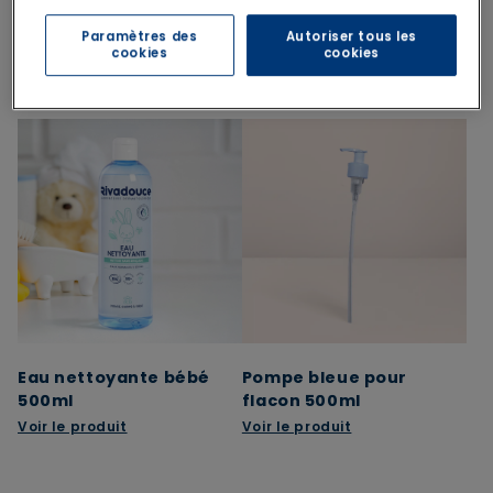
Paramètres des
Autoriser tous les
cookies
cookies
Le pack contient
Eau nettoyante bébé
Pompe bleue pour
500ml
flacon 500ml
Voir le produit
Voir le produit