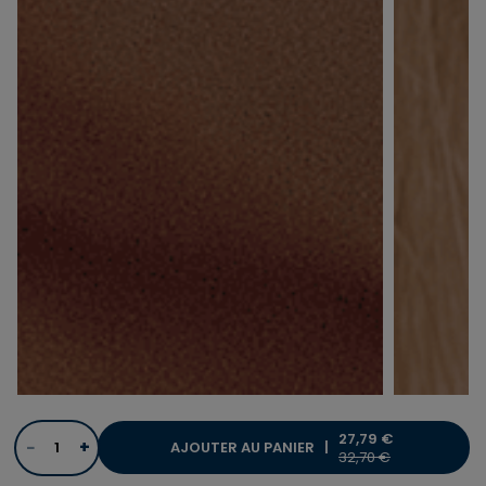
27,79 €
−
+
AJOUTER AU PANIER |
PRICE REDUCED FROM
TO
32,70 €