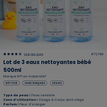
4.84 out of 5 Customer Rating
Lire les avis
#72788
Lot de 3 eaux nettoyantes bébé
500ml
Marque N°1 en maternité*
NETTOIE
SANS RINÇAGE
APAISE
Type de peau
| Peau sensible
Zone d'utilisation
| Visage & Corps dont siège
Parfum
| Fleur d'oranger