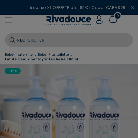
1 trousse XL OFFERTE dès 69€ | Code: CABAS26
0
Bébé-maternite
/
Bébé
/
La toilette
/
Lot de 3 eaux nettoyantes bébé 500ml
- 15%