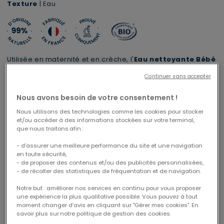
Texture
| Eau
Utilisée en maternité et en crèche, l'
Eau nettoyante Bébé
certifiée Bio est idéale pour une
toilette
avec ou sans
Continuer sans accepter
rinçage du visage ou du corps, dont le siège.
Dans une démarche RSE, une seule pompe réutilisable est
Lire plus
Nous avons besoin de votre consentement !
fournie afin de limiter le plastique.
Nous utilisons des technologies comme les cookies pour stocker
et/ou accéder à des informations stockées sur votre terminal,
que nous traitons afin :
- d’assurer une meilleure performance du site et une navigation
en toute sécurité,
- de proposer des contenus et/ou des publicités personnalisées,
- de récolter des statistiques de fréquentation et de navigation.
Notre but : améliorer nos services en continu pour vous proposer
1 trousse XL offerte dès 69€
Livraison offerte
une expérience la plus qualitative possible. Vous pouvez à tout
CODE : CABAS26
moment changer d’avis en cliquant sur "Gérer mes cookies". En
à partir de 49€ d'achats
savoir plus sur notre politique de gestion des cookies.