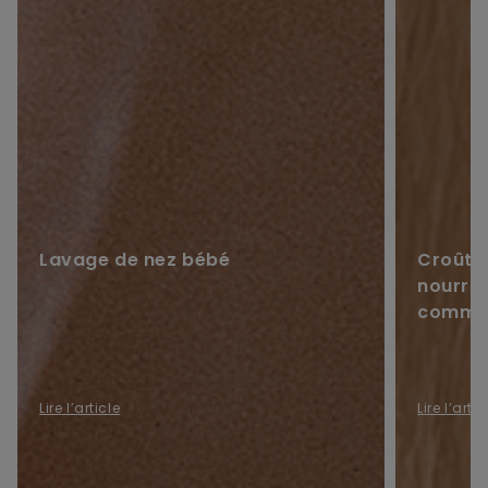
Lavage de nez bébé
Croûtes
nourris
commen
Lire l’article
Lire l’artic