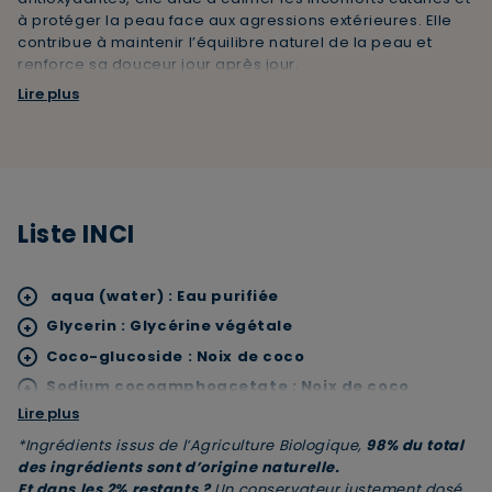
à protéger la peau face aux agressions extérieures. Elle
contribue à maintenir l’équilibre naturel de la peau et
ANNULER
OUI
renforce sa douceur jour après jour.
Lire plus
GLYCERINE VEGETALE
Naturellement hydratante, la glycérine végétale capte et
retient l’eau dans la peau. Elle aide à préserver
l’hydratation naturelle de la peau, la laissant souple,
douce et protégée des sensations de sécheresse.
Liste INCI
JE M’INSCRIS
En renseignant votre adresse e-mail, vous acceptez de
aqua (water) : Eau purifiée
+
recevoir des communications par e-mail de la part de
Glycerin : Glycérine végétale
+
Rivadouce et Milton, son partenaire Hygiène Maison.
Coco-glucoside : Noix de coco
+
Sodium cocoamphoacetate : Noix de coco
+
Lire plus
Helianthus annuus (sunflower) seed oil* : Huile de
+
tournesol bio
*Ingrédients issus de l’Agriculture Biologique,
98% du total
des ingrédients sont d’origine naturelle.
Xanthan gum : Gélifiant
+
Et dans les 2% restants ?
Un conservateur justement dosé