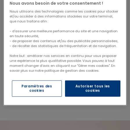
2*750ml
Nous avons besoin de votre consentement !
23,22 €
Nous utilisons des technologies comme les cookies pour stocker
Price reduced from
to
25,80 €
et/ou accéder à des informations stockées sur votre terminal,
Économisez 2,58 €
que nous traitons afin :
- d’assurer une meilleure performance du site et une navigation
en toute sécurité,
- de proposer des contenus et/ou des publicités personnalisées,
- de récolter des statistiques de fréquentation et de navigation.
DISPONIBLE AUSSI EN COFFRET
Notre but : améliorer nos services en continu pour vous proposer
Lot flacon 500ml +
une expérience la plus qualitative possible. Vous pouvez à tout
- 10%
recharge 750ml gel
moment changer d’avis en cliquant sur "Gérer mes cookies". En
lavant doux bebe
savoir plus sur notre politique de gestion des cookies.
21,42 €
Price reduced from
to
23,80 €
Paramètres des
Autoriser tous les
Économisez 2,38 €
cookies
cookies