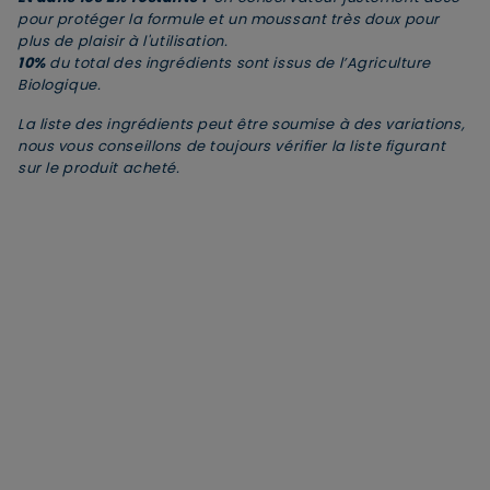
Parfum (fragrance)
+
pour protéger la formule et un moussant très doux pour
Citric acid : Canne à sucre
+
plus de plaisir à l'utilisation.
10%
du total des ingrédients sont issus de l’Agriculture
Sodium chloride : Agent texturant
+
Biologique.
Sodium benzoate : Protège la formule
+
La liste des ingrédients peut être soumise à des variations,
Sodium phytate : Protège la formule
+
nous vous conseillons de toujours vérifier la liste figurant
Aloe barbadensis leaf juice powder* : Aloe vera
+
sur le produit acheté.
bio
Nelumbo nucifera flower extract* : Fleur de lotus
+
sacré bio