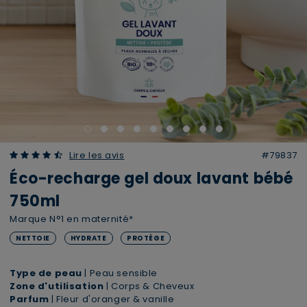
4.47 out of 5 Customer Rating
Lire les avis
#79837
Éco-recharge gel doux lavant bébé
750ml
Marque N°1 en maternité*
NETTOIE
HYDRATE
PROTÈGE
Type de peau
| Peau sensible
Zone d'utilisation
| Corps & Cheveux
Parfum
| Fleur d'oranger & vanille