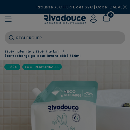
1 trousse XL OFFERTE dès 69€ | Code: CABAS26
0
Bébé-maternite
/
Bébé
/
Le bain
/
Éco-recharge gel doux lavant bébé 750ml
- 22%
ECO-RESPONSABLE