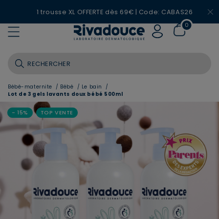
1 trousse XL OFFERTE dès 69€ | Code: CABAS26
0
Bébé-maternite
/
Bébé
/
Le bain
/
Lot de 3 gels lavants doux bébé 500ml
- 15%
TOP VENTE