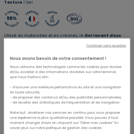
Texture
| Gel
Utilisé en maternités et en crèches, le
Gel lavant doux
Bébé corps et cheveux
certifié Bio nettoie et préserve la
Continuer sans accepter
peau sensible et le cuir chevelu de bébé.
Lire plus
Nous avons besoin de votre consentement !
Nous utilisons des technologies comme les cookies pour stocker
et/ou accéder à des informations stockées sur votre terminal,
que nous traitons afin :
- d’assurer une meilleure performance du site et une navigation
en toute sécurité,
- de proposer des contenus et/ou des publicités personnalisées,
- de récolter des statistiques de fréquentation et de navigation.
Notre but : améliorer nos services en continu pour vous proposer
Livraison offerte en Mondial Relay
1 trousse XL offerte dès 69€
une expérience la plus qualitative possible. Vous pouvez à tout
CODE : CABAS26
moment changer d’avis en cliquant sur "Gérer mes cookies". En
à partir de 29€ d'achats
savoir plus sur notre politique de gestion des cookies.