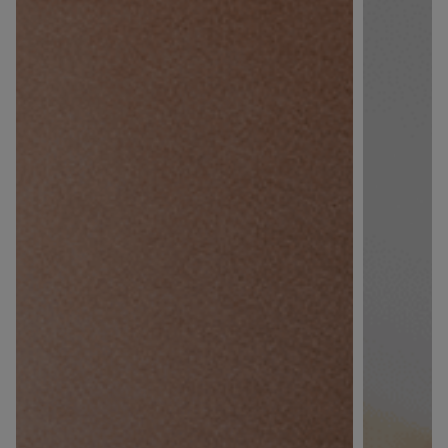
du panier ?
ANNULER
OUI
JE M’INSCRIS
En renseignant votre adresse e-mail, vous acceptez de
recevoir des communications par e-mail de la part de
Rivadouce et Milton, son partenaire Hygiène Maison.