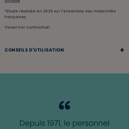
voyage
*Etude réalisée en 2025 sur l'ensemble des maternités
françaises.
Visuel non contractuel
+
CONSEILS D'UTILISATION
Appliquer le gel sur peau et cheveux mouillés. Masser
délicatement, rincer soigneusement. Sécher Bébé sans
frotter et sans oublier les petits plis. Après le bain,
complétez le soin avec l'utilisation d'une crème
hydratante ou une crème de change.
Ne pas laisser à portée de mains des enfants.
Usage externe uniquement.
Ne pas avaler.