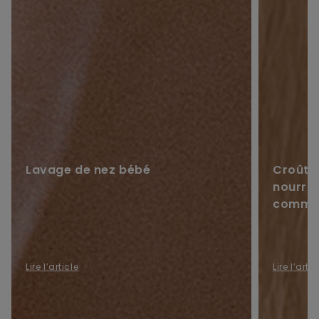
Lavage de nez bébé
Croûtes
nourris
commen
Lire l’article
Lire l’artic