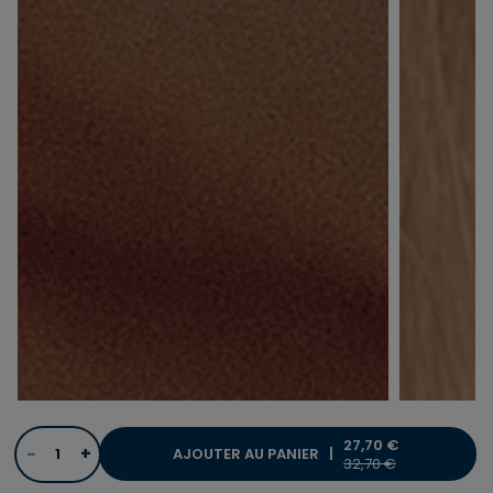
27,70 €
−
+
AJOUTER AU PANIER |
PRICE REDUCED FROM
TO
32,70 €