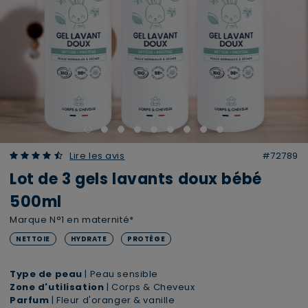
4.80 out of 5 Customer Rating
Lire les avis
#72789
Lot de 3 gels lavants doux bébé
500ml
Marque N°1 en maternité*
NETTOIE
HYDRATE
PROTÈGE
Type de peau
| Peau sensible
Zone d'utilisation
| Corps & Cheveux
Parfum
| Fleur d'oranger & vanille