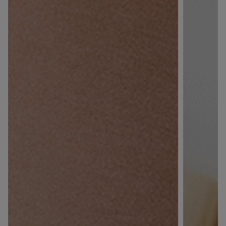
Voulez-vous vraiment supprimer le produit suivant
du panier ?
ANNULER
OUI
JE M’INSCRIS
En renseignant votre adresse e-mail, vous acceptez de
recevoir des communications par e-mail de la part de
Rivadouce et Milton, son partenaire Hygiène Maison.