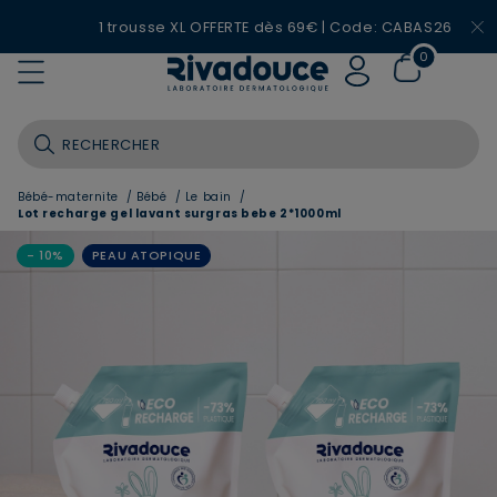
1 trousse XL OFFERTE dès 69€ | Code: CABAS26
0
Bébé-maternite
/
Bébé
/
Le bain
/
Lot recharge gel lavant surgras bebe 2*1000ml
- 10%
PEAU ATOPIQUE