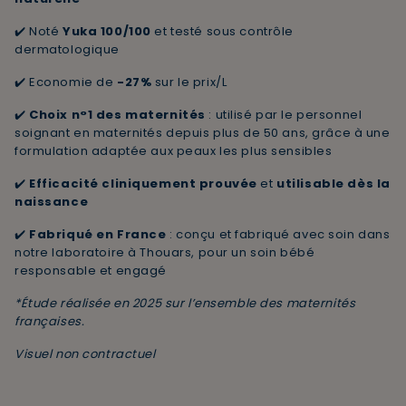
✔️ Noté
Yuka 100/100
et testé sous contrôle
dermatologique
✔️ Economie de
-27%
sur le prix/L
✔️
Choix n°1 des maternités
: utilisé par le personnel
soignant en maternités depuis plus de 50 ans, grâce à une
formulation adaptée aux peaux les plus sensibles
✔️
Efficacité cliniquement prouvée
et
utilisable dès la
naissance
✔️
Fabriqué en France
: conçu et fabriqué avec soin dans
notre laboratoire à Thouars, pour un soin bébé
responsable et engagé
*Étude réalisée en 2025 sur l’ensemble des maternités
françaises.
Visuel non contractuel