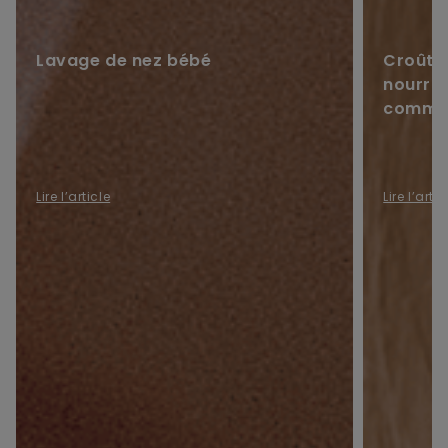
Lavage de nez bébé
Croûtes
nourris
commen
Lire l’article
Lire l’artic