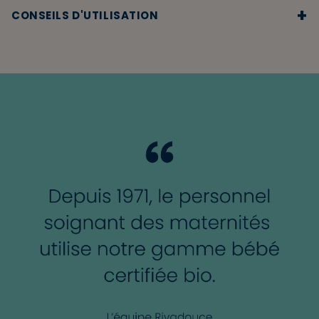
+
CONSEILS D'UTILISATION
Étape 1 :
Dévissez la pompe de votre flacon de gel lavant
surgras Bébé.
Étape 2 :
Remplissez le flacon avec l’éco-recharge en
laissant un espace suffisant pour remettre la pompe.
Étape 3 :
Refermez soigneusement le flacon et l’éco-
recharge pour une prochaine utilisation.
Le gel lavant surgras bébé peut être utilisé
quotidiennement, lors du bain : appliquer une noisette de
produit sur peau et cheveux mouillés, faire mousser
délicatement puis rincer soigneusement à l’eau claire.