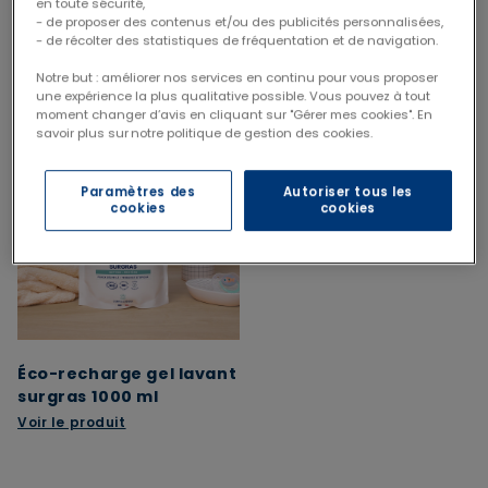
en toute sécurité,
- de proposer des contenus et/ou des publicités personnalisées,
- de récolter des statistiques de fréquentation et de navigation.
Le pack contient
Notre but : améliorer nos services en continu pour vous proposer
une expérience la plus qualitative possible. Vous pouvez à tout
moment changer d’avis en cliquant sur "Gérer mes cookies". En
savoir plus sur notre politique de gestion des cookies.
Paramètres des
Autoriser tous les
cookies
cookies
Éco-recharge gel lavant
surgras 1000 ml
Voir le produit