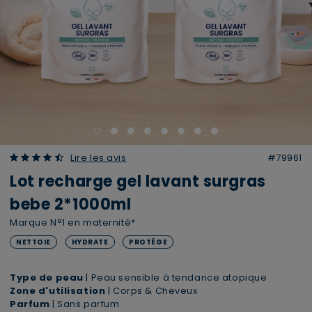
4.67 out of 5 Customer Rating
Lire les avis
#79961
Lot recharge gel lavant surgras
bebe 2*1000ml
Marque N°1 en maternité*
NETTOIE
HYDRATE
PROTÈGE
Type de peau
| Peau sensible à tendance atopique
Zone d'utilisation
| Corps & Cheveux
Parfum
| Sans parfum