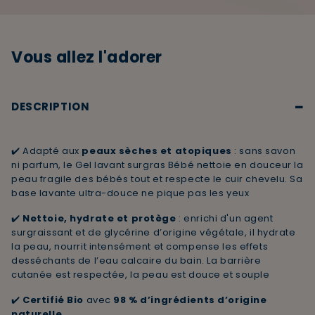
Vous allez l'adorer
−
DESCRIPTION
✔️ Adapté aux
peaux sèches et atopiques
: sans savon
ni parfum, le Gel lavant surgras Bébé nettoie en douceur la
peau fragile des bébés tout et respecte le cuir chevelu. Sa
base lavante ultra-douce ne pique pas les yeux
✔️
Nettoie, hydrate et protège
: enrichi d'un agent
surgraissant et de glycérine d’origine végétale, il hydrate
la peau, nourrit intensément et compense les effets
desséchants de l’eau calcaire du bain. La barrière
cutanée est respectée, la peau est douce et souple
✔️
Certifié Bio
avec
98 % d’ingrédients d’origine
naturelle