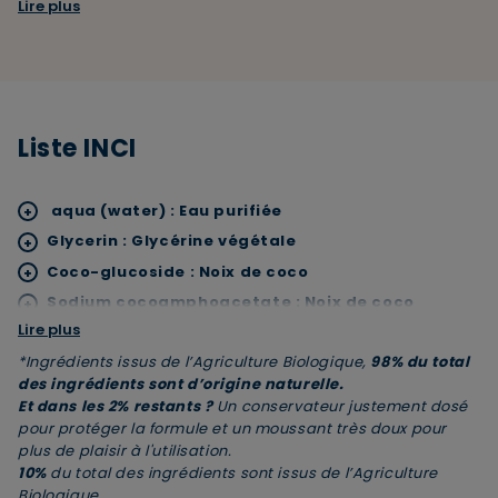
Lire plus
GLYCERINE VEGETALE
Naturellement hydratante, la glycérine végétale capte et
retient l’eau dans la peau. Elle aide à préserver
l’hydratation naturelle de la peau, la laissant souple,
douce et protégée des sensations de sécheresse.
Liste INCI
aqua (water) : Eau purifiée
+
×
Supprimer le produit ?
Glycerin : Glycérine végétale
+
Coco-glucoside : Noix de coco
+
Voulez-vous vraiment supprimer le produit suivant
Sodium cocoamphoacetate : Noix de coco
+
du panier ?
Lire plus
Helianthus annuus (sunflower) seed oil* : Huile de
+
tournesol Bio
*Ingrédients issus
de l’Agriculture Biologique,
98% du total
des ingrédients sont d’origine naturelle.
Xanthan gum : Gélifiant
ANNULER
OUI
+
Et dans les 2% restants ?
Un conservateur justement dosé
Citric acid : Canne à sucre
+
pour protéger la formule et un moussant très doux pour
Sodium chloride : Agent texturant
+
plus de plaisir à l'utilisation.
10%
du total des ingrédients sont issus de l’Agriculture
Sodium benzoate : Protège la formule
+
Biologique.