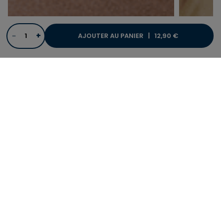
−
+
AJOUTER AU PANIER |
12,90 €