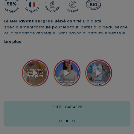
Le
Gel lavant surgras Bébé
certifié Bio a été
spécialement formulé pour les tout-petits à la peau sèche
ou à tendance atopique. Sans savon ni parfum, il
nettoie
en douceur
, hydrate et respecte la barrière cutanée.
Lire plus
À associer à notre
Cold Cream Bébé
1 trousse XL offerte dès 69€
Livraison offerte
CODE : CABAS26
à partir de 49€ d'achats