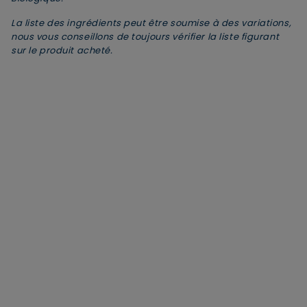
Sodium phytate : Protège la formule
+
La liste des ingrédients peut être soumise à des variations,
Aloe barbadensis leaf juice powder* : Aloe vera
+
nous vous conseillons de toujours vérifier la liste figurant
Bio
JE M’INSCRIS
sur le produit acheté.
Nelumbo nucifera flower extract* : Fleur de lotus
+
sacré Bio
En renseignant votre adresse e-mail, vous acceptez de
recevoir des communications par e-mail de la part de
Rivadouce et Milton, son partenaire Hygiène Maison.