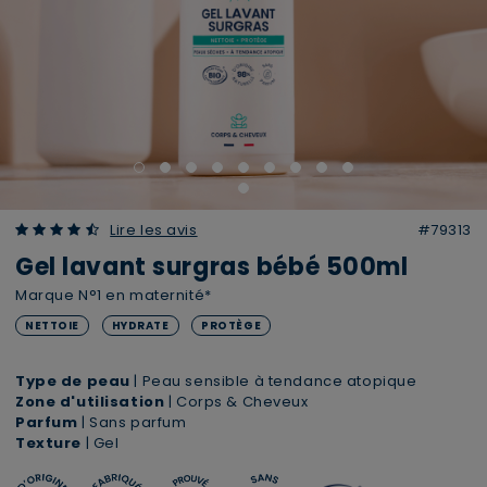
4.93 out of 5 Customer Rating
Lire les avis
#79313
Gel lavant surgras bébé 500ml
Marque N°1 en maternité*
NETTOIE
HYDRATE
PROTÈGE
Type de peau
| Peau sensible à tendance atopique
Zone d'utilisation
| Corps & Cheveux
Parfum
| Sans parfum
Texture
| Gel