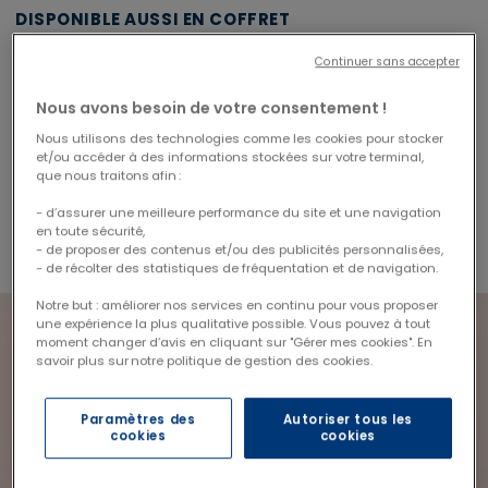
DISPONIBLE AUSSI EN COFFRET
Lot flacon 500ml +
Continuer sans accepter
- 10%
recharge 1000ml gel
lavant surgras bebe
Nous avons besoin de votre consentement !
28,62 €
Nous utilisons des technologies comme les cookies pour stocker
Price reduced from
to
31,80 €
et/ou accéder à des informations stockées sur votre terminal,
Économisez 3,18 €
que nous traitons afin :
- d’assurer une meilleure performance du site et une navigation
en toute sécurité,
- de proposer des contenus et/ou des publicités personnalisées,
- de récolter des statistiques de fréquentation et de navigation.
Notre but : améliorer nos services en continu pour vous proposer
une expérience la plus qualitative possible. Vous pouvez à tout
moment changer d’avis en cliquant sur "Gérer mes cookies". En
savoir plus sur notre politique de gestion des cookies.
Paramètres des
Autoriser tous les
cookies
cookies