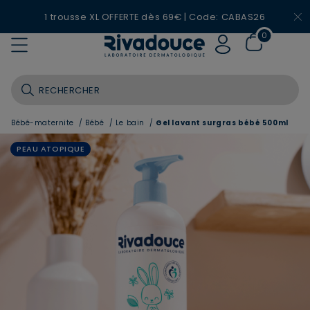
1 trousse XL OFFERTE dès 69€ | Code: CABAS26
0
Bébé-maternite
/
Bébé
/
Le bain
/
Gel lavant surgras bébé 500ml
PEAU ATOPIQUE